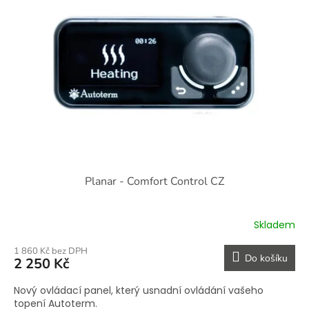
i
r
s
o
p
d
r
u
o
k
d
t
u
ů
k
t
ů
Planar - Comfort Control CZ
Skladem
1 860 Kč bez DPH
Do košíku
2 250 Kč
Nový ovládací panel, který usnadní ovládání vašeho
topení Autoterm.