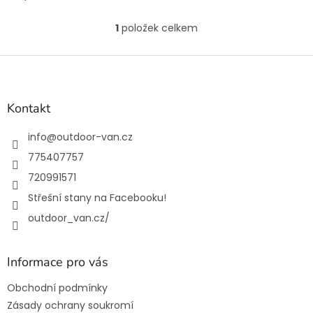
1
položek celkem
O
v
l
Z
á
á
d
p
a
a
Kontakt
c
t
í
í
info
@
outdoor-van.cz
p
r
775407757
v
720991571
k
y
Střešní stany na Facebooku!
v
outdoor_van.cz/
ý
p
i
s
Informace pro vás
u
Obchodní podmínky
Zásady ochrany soukromí