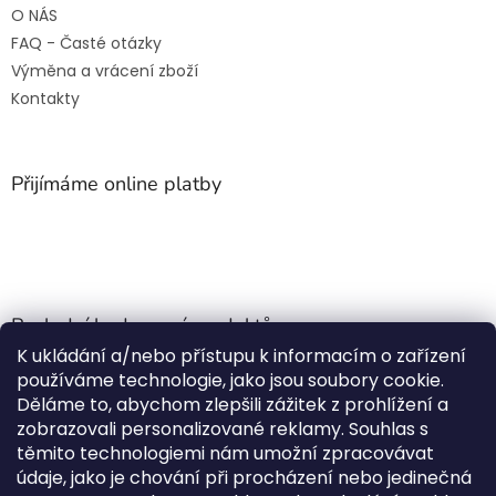
O NÁS
FAQ - Časté otázky
Výměna a vrácení zboží
Kontakty
Přijímáme online platby
Poslední hodnocení produktů
K ukládání a/nebo přístupu k informacím o zařízení
Jehla do nádrže k nezávislému topení
používáme technologie, jako jsou soubory cookie.
Martin Nevrlý
|
Děláme to, abychom zlepšili zážitek z prohlížení a
Hodnocení produktu je 5 z 5 hvězdiček.
zobrazovali personalizované reklamy. Souhlas s
ano
těmito technologiemi nám umožní zpracovávat
údaje, jako je chování při procházení nebo jedinečná