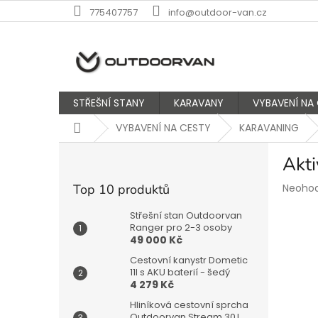
Přejít
775407757
info@outdoor-van.cz
na
obsah
STŘEŠNÍ STANY
KARAVANY
VYBAVENÍ NA
Domů
VYBAVENÍ NA CESTY
KARAVANING
P
Akti
o
s
Průmě
Top 10 produktů
Neoho
t
hodnoc
r
produk
Střešní stan Outdoorvan
a
Ranger pro 2-3 osoby
je
49 000 Kč
n
0,0
z
n
Cestovní kanystr Dometic
5
í
11l s AKU baterií - šedý
hvězdič
4 279 Kč
p
a
Hliníková cestovní sprcha
Outdoorvan Stream 30 l