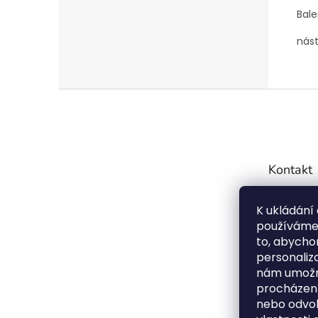
Bale
nást
Z
á
p
a
t
Kontakt
í
info
K ukládání
7754
používáme 
72099
to, abychom
personaliz
Střeš
nám umožní
booku
procházení
outdo
nebo odvol