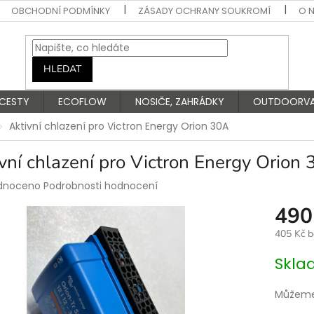
OBCHODNÍ PODMÍNKY
ZÁSADY OCHRANY SOUKROMÍ
O 
HLEDAT
 CESTY
ECOFLOW
NOSIČE, ZAHRÁDKY
OUTDOORV
Aktivní chlazení pro Victron Energy Orion 30A
vní chlazení pro Victron Energy Orion
rné
dnoceno
Podrobnosti hodnocení
ení
490
tu
405 Kč 
Měrná
Skla
cena:
ek.
Můžeme 