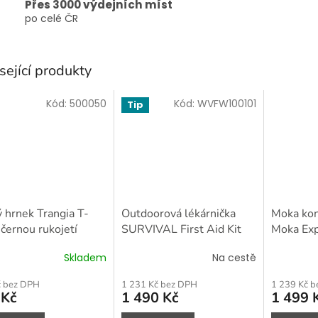
Přes 3000 výdejních míst
po celé ČR
sející produkty
Kód:
500050
Kód:
WVFW100101
Tip
 hrnek Trangia T-
Outdoorová lékárnička
Moka konv
 černou rukojetí
SURVIVAL First Aid Kit
Moka Ex
Small CZ
Stranger
Skladem
Na cestě
č bez DPH
1 231 Kč bez DPH
1 239 Kč 
 Kč
1 490 Kč
1 499 