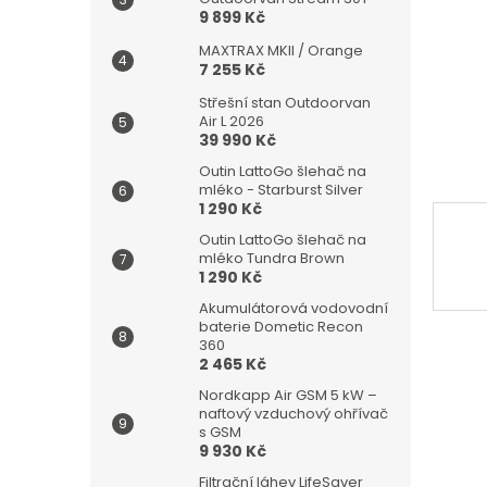
n
9 899 Kč
e
l
MAXTRAX MKII / Orange
7 255 Kč
Střešní stan Outdoorvan
Air L 2026
39 990 Kč
Outin LattoGo šlehač na
mléko - Starburst Silver
1 290 Kč
Outin LattoGo šlehač na
mléko Tundra Brown
1 290 Kč
Akumulátorová vodovodní
baterie Dometic Recon
360
2 465 Kč
Nordkapp Air GSM 5 kW –
naftový vzduchový ohřívač
s GSM
9 930 Kč
Filtrační láhev LifeSaver