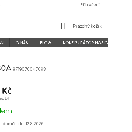
NÁS
FAQ - ČASTÉ OTÁZKY
VÝMĚNA A VRÁCENÍ ZBOŽÍ
Přihlášení
K
NÁKUPNÍ
Prázdný košík
KOŠÍK
AN
O NÁS
BLOG
KONFIGURÁTOR NOSIČŮ
 30A
8719076047698
 Kč
bez DPH
dem
doručit do:
12.8.2026