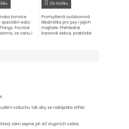
šíku
Do košíku
 moka konvice
Promyšlená outdoorová
e speciální edici
lékárnička pro psy i jejich
Things. Poctivé
majitele. Přehledné
 doma, ve vanu i
barevné sekce, praktické
h – s designem,
cestovatelské doplňky a
zapamatuješ.
vše kompletně v češtině.
e.
roudění vzduchu tak aby se nabíječka stihla
 který sám sepne při 40 stupních celsia.