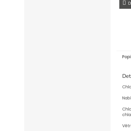
D
Popi
Det
Chla
Nabí
Chla
chla
Větr