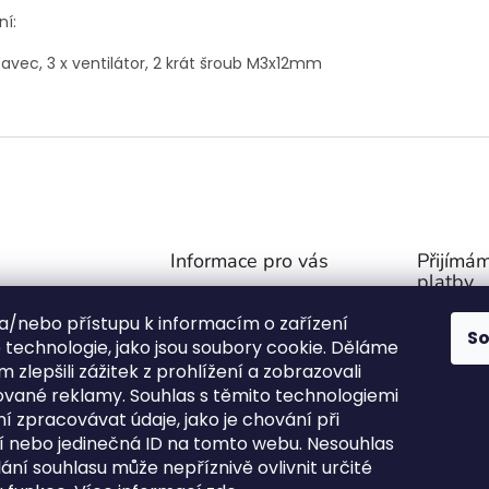
ní:
avec, 3 x ventilátor, 2 krát šroub M3x12mm
Informace pro vás
Přijímám
platby
Obchodní podmínky
@
outdoor-van.cz
 a/nebo přístupu k informacím o zařízení
Zásady ochrany soukromí
S
07757
technologie, jako jsou soubory cookie. Děláme
O NÁS
1571
 zlepšili zážitek z prohlížení a zobrazovali
FAQ - Časté otázky
ované reklamy. Souhlas s těmito technologiemi
ní stany na Face
Výměna a vrácení zboží
 zpracovávat údaje, jako je chování při
!
Kontakty
 nebo jedinečná ID na tomto webu. Nesouhlas
or_van.cz/
ání souhlasu může nepříznivě ovlivnit určité