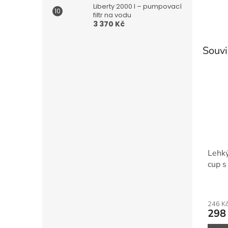
Liberty 2000 l – pumpovací
filtr na vodu
3 370 Kč
Souvi
Lehký
cup s
246 K
298