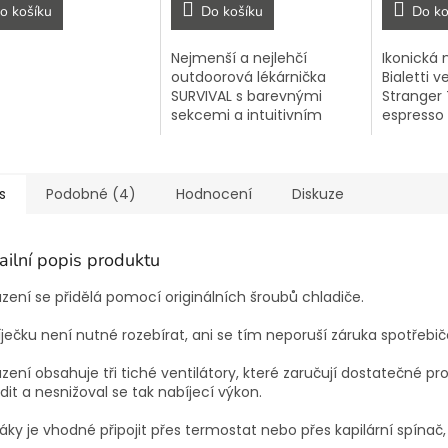
o košíku
Do košíku
Do ko
Nejmenší a nejlehčí
Ikonická
outdoorová lékárnička
Bialetti v
SURVIVAL s barevnými
Stranger 
sekcemi a intuitivním
espresso
uspořádáním. Ideální do
na horác
batohu, auta i pro
který si 
každodenní nošení.
s
Podobné (4)
Hodnocení
Diskuze
ailní popis produktu
zení se přidělá pomocí originálních šroubů chladiče.
ječku není nutné rozebírat, ani se tím neporuší záruka spotřebič
zení obsahuje tři tiché ventilátory, které zaručují dostatečné p
dit a nesnižoval se tak nabíjecí výkon.
áky je vhodné připojit přes termostat nebo přes kapilární spínač,