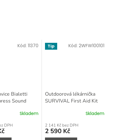
Kód:
11370
Kód:
2WFW100101
Tip
ice Bialetti
Outdoorová lékárnička
press Sound
SURVIVAL First Aid Kit
 Things 3 šálky
PET CZ
Skladem
Skladem
bez DPH
2 141 Kč bez DPH
Kč
2 590 Kč