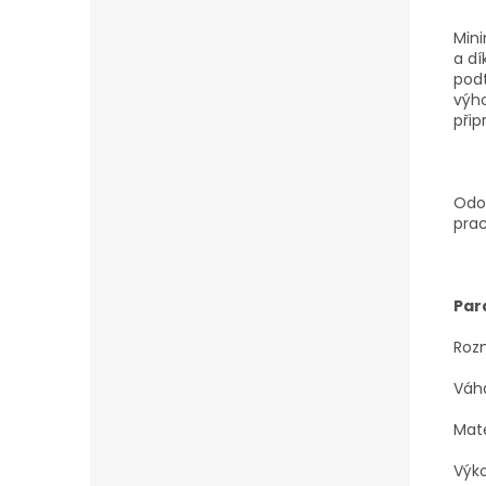
Mini
a dí
podt
výho
přip
Odol
prac
Par
Rozm
Váha
Mate
Výko