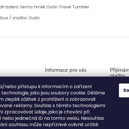
h balení: termo hrnek OutIn Travel Tumbler
bce / značka: OutIn
Informace pro vás
Přijímám
platby
Obchodní podmínky
@
outdoor-van.cz
 a/nebo přístupu k informacím o zařízení
Zásady ochrany soukromí
S
07757
technologie, jako jsou soubory cookie. Děláme
O NÁS
1571
 zlepšili zážitek z prohlížení a zobrazovali
FAQ - Časté otázky
ované reklamy. Souhlas s těmito technologiemi
ní stany na Face
Výměna a vrácení zboží
 zpracovávat údaje, jako je chování při
!
Kontakty
 nebo jedinečná ID na tomto webu. Nesouhlas
or_van.cz/
ání souhlasu může nepříznivě ovlivnit určité