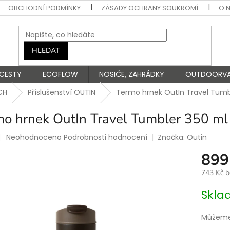
OBCHODNÍ PODMÍNKY
ZÁSADY OCHRANY SOUKROMÍ
O 
HLEDAT
 CESTY
ECOFLOW
NOSIČE, ZAHRÁDKY
OUTDOORV
CH
Příslušenství OUTIN
Termo hrnek OutIn Travel Tumb
mo hrnek OutIn Travel Tumbler 350 ml
Průměrné
Neohodnoceno
Podrobnosti hodnocení
Značka:
Outin
hodnocení
899
produktu
je
743 Kč 
0,0
z
Měrná
Skla
5
cena:
hvězdiček.
Můžeme 