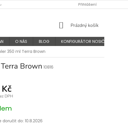
NÁS
FAQ - ČASTÉ OTÁZKY
VÝMĚNA A VRÁCENÍ ZBOŽÍ
Přihlášení
K
NÁKUPNÍ
Prázdný košík
KOŠÍK
AN
O NÁS
BLOG
KONFIGURÁTOR NOSIČŮ
ler 350 ml Terra Brown
 Terra Brown
10816
 Kč
bez DPH
dem
doručit do:
10.8.2026