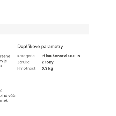
Doplňkové parametry
Kategorie
:
Příslušenství OUTIN
přesně
wn je
Záruka
:
2 roky
ez
Hmotnost
:
0.3 kg
né
olná vůči
Hrnek