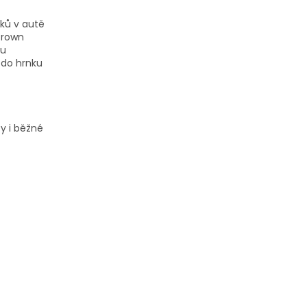
áků v autě
Brown
ou
 do hrnku
y i běžné