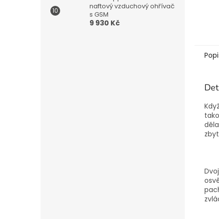
naftový vzduchový ohřívač
s GSM
9 930 Kč
Popi
Det
Když
tako
děla
zbyt
Dvoj
osvě
pach
zvlá