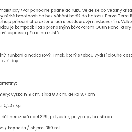
malistický tvar pohodlně padne do ruky, vejde se do většiny drž
ky nízké hmotnosti ho bez váhání hodíš do batohu. Barva Terra 
rhuje přírodní charakter a ladí s outdoorovým vybavením. Velk
dou je kompatibilita s přenosným kávovarem OutIn Nano, který
raví espresso přímo na místě.
ný, funkční a nadčasový. Hrnek, který s tebou vydrží dlouhé cest
ovní dny.
ametry:
ěry: výška 19,9 cm, šířka 8,3 cm, délka 8,7 cm
: 0,237 kg
riál: nerezová ocel 316L, polyester, polypropylen, silikon
n / kapacita / objem: 350 ml