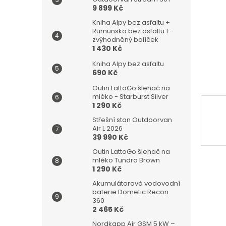
n
9 899 Kč
e
l
Kniha Alpy bez asfaltu +
Rumunsko bez asfaltu 1 -
zvýhodněný balíček
1 430 Kč
Kniha Alpy bez asfaltu
690 Kč
Outin LattoGo šlehač na
mléko - Starburst Silver
1 290 Kč
Střešní stan Outdoorvan
Air L 2026
39 990 Kč
Outin LattoGo šlehač na
mléko Tundra Brown
1 290 Kč
Akumulátorová vodovodní
baterie Dometic Recon
360
2 465 Kč
Nordkapp Air GSM 5 kW –