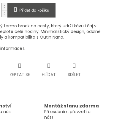
Přidat do košíku
 termo hrnek na cesty, který udrží kávu i čaj v
teplotě celé hodiny. Minimalistický design, odolné
y a kompatibilita s OutIn Nano.
í informace
ZEPTAT SE
HLÍDAT
SDÍLET
nství
Montáž stanu zdarma
u nás
Při osobním převzetí u
nás!