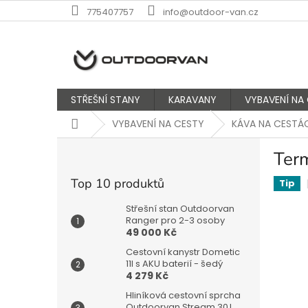
Přejít
775407757
info@outdoor-van.cz
na
obsah
STŘEŠNÍ STANY
KARAVANY
VYBAVENÍ NA
Domů
VYBAVENÍ NA CESTY
KÁVA NA CESTÁ
P
Ter
o
s
Top 10 produktů
Tip
t
r
Střešní stan Outdoorvan
a
Ranger pro 2-3 osoby
49 000 Kč
n
n
Cestovní kanystr Dometic
í
11l s AKU baterií - šedý
4 279 Kč
p
a
Hliníková cestovní sprcha
Outdoorvan Stream 30 l