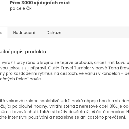
Přes 3000 výdejních míst
po celé ČR
s
Hodnocení
Diskuze
ailní popis produktu
 vyrážíš brzy ráno a krajina se teprve probouzí, chceš mít kávu 
vou, jakou sis ji připravil. OutIn Travel Tumbler v barvě Terra Bro
ný pro každodenní rytmus na cestách, ve vanu i v kanceláři – b
ečných řešení navíc.
itá vakuová izolace spolehlivě udrží horké nápoje horké a stude
žující po dlouhé hodiny. Vnitřní stěna z nerezové oceli 316L je od
ům i kovové chuti, takže si každý doušek užiješ čistě a naplno. 
dne intenzivní používání a nezalekne se ani častého převážení.