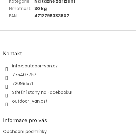
Kategorie
:
Na tažné zařízení
Hmotnost
:
30 kg
EAN
:
4712795383607
Z
á
p
a
Kontakt
t
í
info
@
outdoor-van.cz
775407757
720991571
Střešní stany na Facebooku!
outdoor_van.cz/
Informace pro vás
Obchodní podmínky