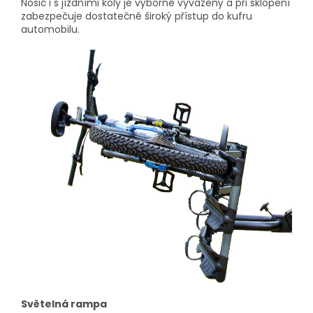
Nosič i s jízdními koly je výborně vyvážený a při sklopení
zabezpečuje dostatečně široký přístup do kufru
automobilu.
Světelná rampa