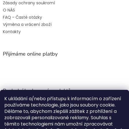
Zásady ochrany soukromí
O NÁS
FAQ - Časté otázky
Výměna a vrácení zboží
Kontakty
Přijímáme online platby
Poslední hodnocení produktů
K ukládání a/nebo přístupu k informacím o zařízení
Jehla do nádrže k nezávislému topení
používáme technologie, jako jsou soubory cookie.
Martin Nevrlý
|
Děláme to, abychom zlepšili zážitek z prohlížení a
Hodnocení produktu je 5 z 5 hvězdiček.
zobrazovali personalizované reklamy. Souhlas s
ano
těmito technologiemi nám umožní zpracovávat