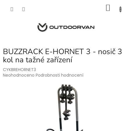
Přejít
NÁKU
na
obsah
KOŠÍK
BUZZRACK E-HORNET 3 - nosič 3
kol na tažné zařízení
CYKBREHORNET3
Průměrné
Neohodnoceno
Podrobnosti hodnocení
hodnocení
produktu
je
0,0
z
5
hvězdiček.