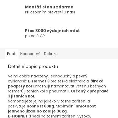
Montáž stanu zdarma
Při osobním převzetí u nás!
Přes 3000 výdejních míst
po celé ČR
Popis
Hodnocení
Diskuze
Detailní popis produktu
Velmi dobře navržený, jednoduchý a pevný
cyklonosič
E-Hornet 3
pro těžká elektrokola.
Široké
podpěry kol
umožňují namontovat většinu běžných
rozměrů jízdních kol a pneumatik.
Určený k přepravě
3 jízdních kol.
Namontujete jej na jakékoliv tažné zařízení a
poskytuje
nosnost 60kg
. Maximální
hmotnost
jednoho jízdního kola je 30kg.
E-HORNET 3
sedí na tažném zařízení vysoko,