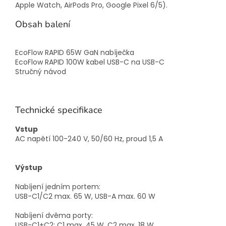
Apple Watch, AirPods Pro, Google Pixel 6/5).
Obsah balení
EcoFlow RAPID 65W GaN nabíječka
EcoFlow RAPID 100W kabel USB-C na USB-C
Stručný návod
Technické specifikace
Vstup
AC napětí 100-240 V, 50/60 Hz, proud 1,5 A
Výstup
Nabíjení jedním portem:
USB-C1/C2 max. 65 W, USB-A max. 60 W
Nabíjení dvěma porty:
USB-C1+C2: C1 max. 45 W, C2 max. 18 W