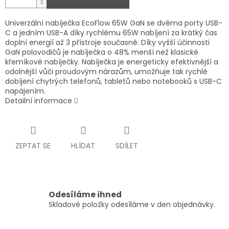
Univerzální nabíječka EcoFlow 65W GaN se dvěma porty USB-
C a jedním USB-A díky rychlému 65W nabíjení za krátký čas
doplní energií až 3 přístroje současně. Díky vyšší účinnosti
GaN polovodičů je nabíječka o 48% menší než klasické
křemíkové nabíječky. Nabíječka je energeticky efektivnější a
odolnější vůči proudovým nárazům, umožňuje tak rychlé
dobíjení chytrých telefonů, tabletů nebo notebooků s USB-C
napájením.
Detailní informace
ZEPTAT SE
HLÍDAT
SDÍLET
Odesíláme ihned
Skladové položky odesíláme v den objednávky.