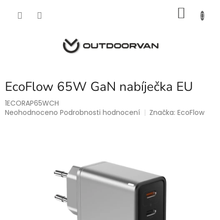
Přejít
NÁKU
na
obsah
KOŠÍK
EcoFlow 65W GaN nabíječka EU
1ECORAP65WCH
Průměrné
Neohodnoceno
Podrobnosti hodnocení
Značka:
EcoFlow
hodnocení
produktu
je
0,0
z
5
hvězdiček.