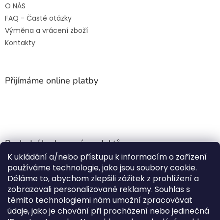
O NÁS
FAQ - Časté otázky
Výměna a vrácení zboží
Kontakty
Přijímáme online platby
Poslední hodnocení produktů
K ukládání a/nebo přístupu k informacím o zařízení
Jehla do nádrže k nezávislému topení
používáme technologie, jako jsou soubory cookie.
Martin Nevrlý
|
Děláme to, abychom zlepšili zážitek z prohlížení a
Hodnocení produktu je 5 z 5 hvězdiček.
zobrazovali personalizované reklamy. Souhlas s
ano
těmito technologiemi nám umožní zpracovávat
údaje, jako je chování při procházení nebo jedinečná