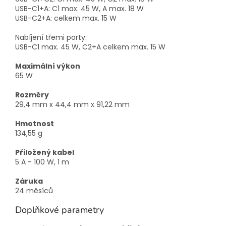
USB-C1+A: C1 max. 45 W, A max. 18 W
USB-C2+A: celkem max. 15 W
Nabíjení třemi porty:
USB-C1 max. 45 W, C2+A celkem max. 15 W
Maximální výkon
65 W
Rozměry
29,4 mm x 44,4 mm x 91,22 mm
Hmotnost
134,55 g
Přiložený kabel
5 A - 100 W, 1 m
Záruka
24 měsíců
Doplňkové parametry