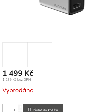
1 499 Kč
1 239 Kč bez DPH
Měrná
Vyprodáno
cena:
Přidat do košíku