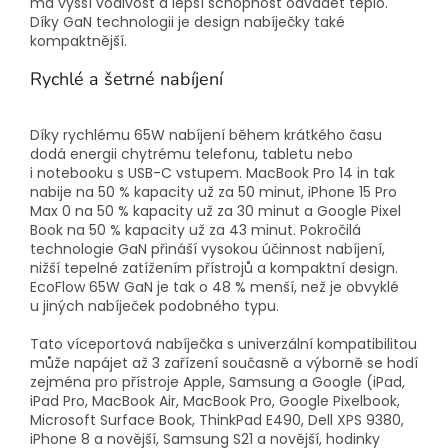
má vyšší vodivost a lepší schopnost odvádět teplo.
Díky GaN technologii je design nabíječky také
kompaktnější.
Rychlé a šetrné nabíjení
Díky rychlému 65W nabíjení během krátkého času
dodá energii chytrému telefonu, tabletu nebo
i notebooku s USB-C vstupem. MacBook Pro 14 in tak
nabije na 50 % kapacity už za 50 minut, iPhone 15 Pro
Max 0 na 50 % kapacity už za 30 minut a Google Pixel
Book na 50 % kapacity už za 43 minut. Pokročilá
technologie GaN přináší vysokou účinnost nabíjení,
nižší tepelné zatížením přístrojů a kompaktní design.
EcoFlow 65W GaN je tak o 48 % menší, než je obvyklé
u jiných nabíječek podobného typu.
Tato víceportová nabíječka s univerzální kompatibilitou
může napájet až 3 zařízení současně a výborně se hodí
zejména pro přístroje Apple, Samsung a Google (iPad,
iPad Pro, MacBook Air, MacBook Pro, Google Pixelbook,
Microsoft Surface Book, ThinkPad E490, Dell XPS 9380,
iPhone 8 a novější, Samsung S21 a novější, hodinky