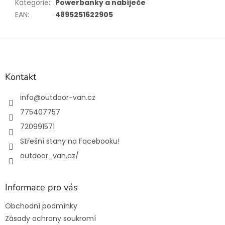
Kategorie
:
Powerbanky a nabíječe
EAN
:
4895251622905
Z
á
p
a
Kontakt
t
í
info
@
outdoor-van.cz
775407757
720991571
Střešní stany na Facebooku!
outdoor_van.cz/
Informace pro vás
Obchodní podmínky
Zásady ochrany soukromí