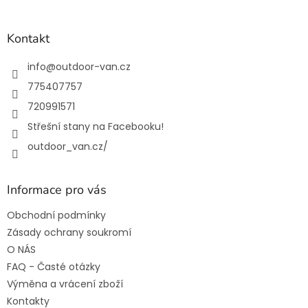
á
p
a
Kontakt
t
í
info
@
outdoor-van.cz
775407757
720991571
Střešní stany na Facebooku!
outdoor_van.cz/
Informace pro vás
Obchodní podmínky
Zásady ochrany soukromí
O NÁS
FAQ - Časté otázky
Výměna a vrácení zboží
Kontakty