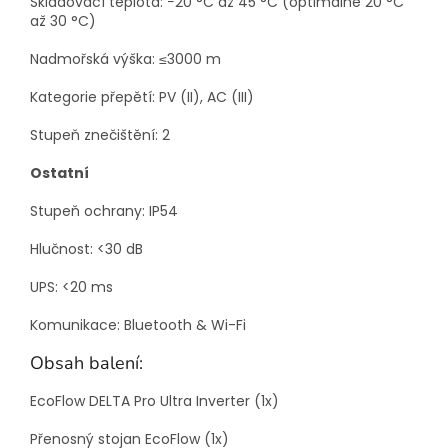
Skladovací teplota: −20 °C až 45 °C (optimálně 20 °C
až 30 °C)
Nadmořská výška: ≤3000 m
Kategorie přepětí: PV (II), AC (III)
Stupeň znečištění: 2
Ostatní
Stupeň ochrany: IP54
Hlučnost: <30 dB
UPS: <20 ms
Komunikace: Bluetooth & Wi-Fi
Obsah balení:
EcoFlow DELTA Pro Ultra Inverter (1x)
Přenosný stojan EcoFlow (1x)