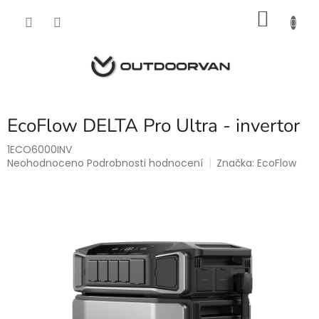
Přejít
NÁKU
na
obsah
KOŠÍK
EcoFlow DELTA Pro Ultra - invertor
1ECO6000INV
Průměrné
Neohodnoceno
Podrobnosti hodnocení
Značka:
EcoFlow
hodnocení
produktu
je
0,0
z
5
hvězdiček.