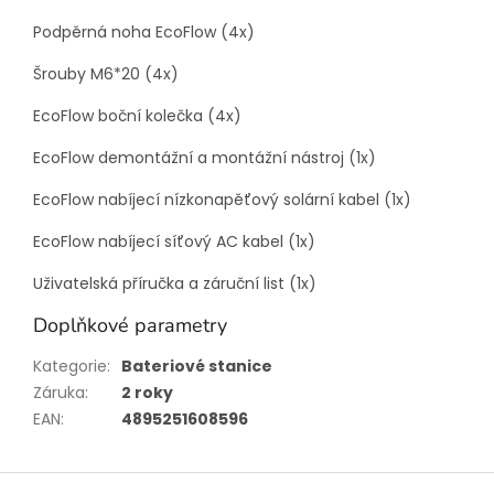
Podpěrná noha EcoFlow (4x)
Šrouby M6*20 (4x)
EcoFlow boční kolečka (4x)
EcoFlow demontážní a montážní nástroj (1x)
EcoFlow nabíjecí nízkonapěťový solární kabel (1x)
EcoFlow nabíjecí síťový AC kabel (1x)
Uživatelská příručka a záruční list (1x)
Doplňkové parametry
Kategorie
:
Bateriové stanice
Záruka
:
2 roky
EAN
:
4895251608596
Z