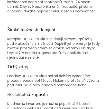
každodenní napájení spotřebičů, třeba i 24 hodin
denně. Díky své bezkonkurenční kapacitě, příkonu
a výkonu dokáže napájet celou běžnou domácnost.
Široké možnosti dobíjení
Komplet DELTA Pro Ultra se dobíjí různými způsoby
podle aktuálních možností. Doplnit jeho energii je tedy
možné prostřednictvím solárních systémů s nízkým
i vysokým napětím, generátorů, EV nabíječkami
i jednoduše ze sítě.
Tichý zdroj
EcoFlow DELTA Pro Ultra ani při delších výpadcích
proudu nebude obtěžovat hlukem, protože při výkonu
pod 2000 W je tato jednotka mimořádně tichá.
Rozšiřitelná kapacita
K jednomu invertoru je možné připojit až 5 baterií
a v jednom celku lze použít až 3 invertory, což tedy