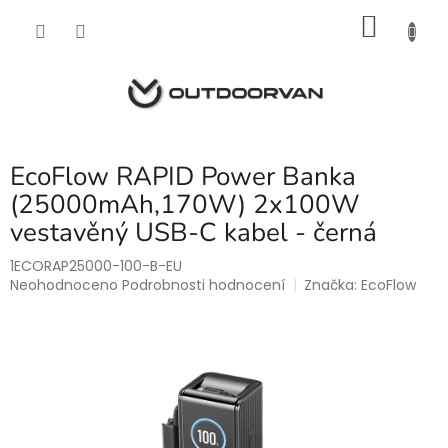
Přejít
NÁKU
na
obsah
KOŠÍK
EcoFlow RAPID Power Banka
(25000mAh,170W) 2x100W
vestavěný USB-C kabel - černá
1ECORAP25000-100-B-EU
Průměrné
Neohodnoceno
Podrobnosti hodnocení
Značka:
EcoFlow
hodnocení
produktu
je
0,0
z
5
hvězdiček.