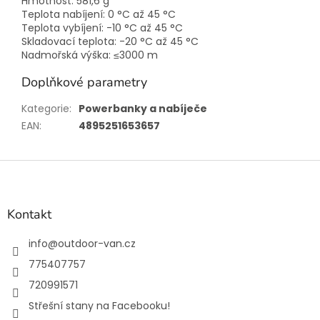
Hmotnost: 581,6 g
Teplota nabíjení: 0 °C až 45 °C
Teplota vybíjení: -10 °C až 45 °C
Skladovací teplota: -20 °C až 45 °C
Nadmořská výška: ≤3000 m
Doplňkové parametry
Kategorie
:
Powerbanky a nabíječe
EAN
:
4895251653657
Z
á
p
a
Kontakt
t
í
info
@
outdoor-van.cz
775407757
720991571
Střešní stany na Facebooku!