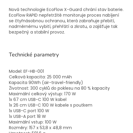
Nová technologie EcoFlow X-Guard chrání stav baterie.
EcoFlow RAPID nepřetržitě monitoruje proces nabíjení
se čtyřnásobnou ochranou, která zabraňuje přebití,
nadměrnému vybití, přehřátí a zkratu, a zajišťuje tak
bezpečný a stabilní provoz.
Technické parametry
Model: EF-HB-001
Celková kapacita: 25 000 mAh
Kapacita 90Wh (air-travel-friendly)
Životnost: 300 cyklů do poklesu na 80 % kapacity
Maximální celkový výstup: 170 W
1x 67 cm USB-C 100 W kabel
1x 26 cm USB-C 100 W kabele s poutkem
1x USB-C port 100 W
1x USB-A port 18 W
Maximální vstup: 100 W
Rozměry: 157 x 53,8 x 48,8 mm