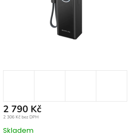
2 790 Kč
2 306 Kč bez DPH
Měrná
Skladem
cena: