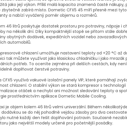
žitá jako její výkon. Příliš malá kapacita znamená časté nákupy, př
 zbytečně zabírá místo. Dometic CFX5 45 míří přesně mezi tyto
anty a nabízí vyvážený poměr objemu a rozměrů.
m 46 litrů poskytuje dostatek prostoru pro potraviny, nápoje i 
by na několik dní. Díky kompaktnější stopě se přitom stále dobř
iny obytných dodávek, expedičních vozidel nebo zavazadlových
ích automobilů.
resorové chlazení umožňuje nastavení teploty od +20 °C až do
ici tak můžete využívat jako klasickou chladničku i jako mrazák 
álních potřeb. To oceníte zejména při delších cestách, kdy nen
idelně doplňovat čerstvé potraviny.
 CFX5 využívá vakuové izolační panely VIP, které pomáhají zvyš
nost chlazení. O stabilní výkon se stará kompresor s technologií
malizace otáček a nechybí ani možnost sledování teploty a spo
gie prostřednictvím aplikace Dometic Mobile Cooling.
axi je objem kolem 46 litrů velmi univerzální. Během několikatý
 dodávkou se do něj pohodlně vejdou zásoby pro dva cestovatel
ylo nutné každý den řešit doplňování potravin. Současně nezabír
toru jako největší modely určené pro početnější posádky.