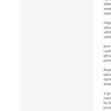
důle
zase
vari
Obje
záso
větš
větš
Komp
Ledn
aktu
prav
Řada
účin
opti
ener
V pr
cest
by b
pros