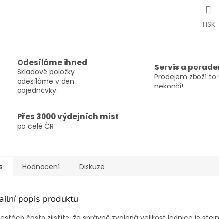
TISK
Odesíláme ihned
Servis a porade
Skladové položky
Prodejem zboží to 
odesíláme v den
nekončí!
objednávky.
Přes 3000 výdejních míst
po celé ČR
s
Hodnocení
Diskuze
ailní popis produktu
estách často zjistíte, že správně zvolená velikost lednice je stej