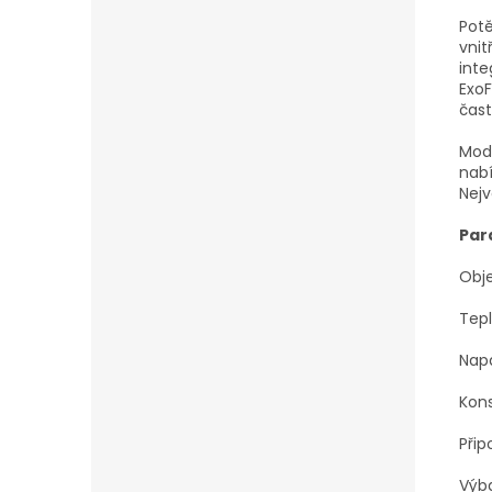
Potě
vnit
inte
ExoF
čast
Mode
nabí
Nejv
Par
Obje
Tepl
Napá
Kon
Přip
Výba