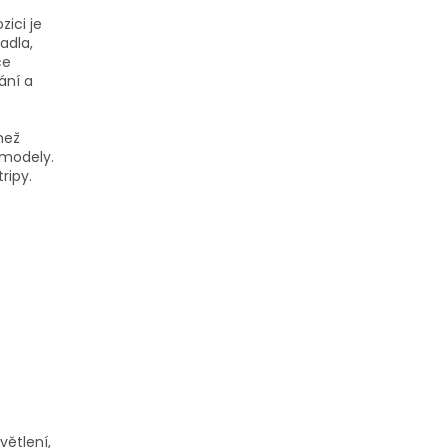
zici je
adla,
ce
ání a
než
 modely.
ripy.
větlení,