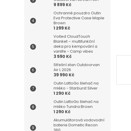
n
9 899 Kč
e
l
Ochranné pouzdro Outin
Eva Protective Case Maple
Brown
1 299 Kč
Voited CloudTouch
Blanket – multifunkční
deka pro kempování a
vanlife - Camp vibes
3 590 Kč
Střešní stan Outdoorvan
Air L 2026
39 990 Kč
Outin LattoGo šlehač na
mléko - Starburst Silver
1 290 Kč
Outin LattoGo šlehač na
mléko Tundra Brown
1 290 Kč
Akumulátorová vodovodní
baterie Dometic Recon
360