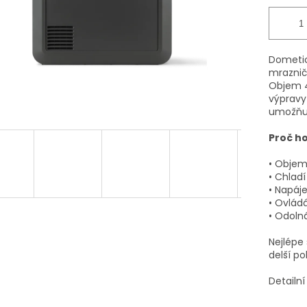
Dometic
mrazničk
Objem 4
výpravy 
umožňuj
Proč h
• Objem
• Chladí
• Napáje
• Ovládá
• Odoln
Nejlépe 
delší p
Detailn