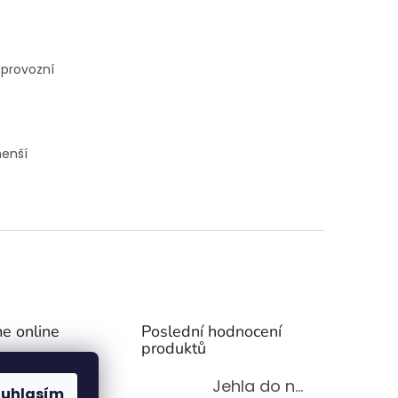
 provozní
menší
e online
Poslední hodnocení
produktů
Jehla do nádrže k nezávislému topení
ouhlasím