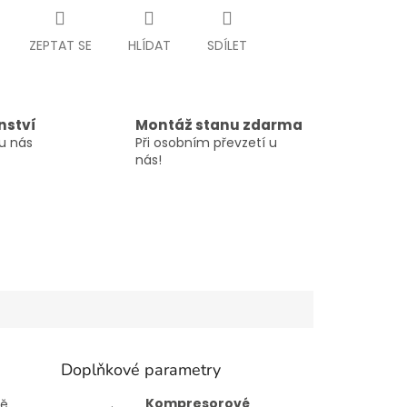
ZEPTAT SE
HLÍDAT
SDÍLET
nství
Montáž stanu zdarma
u nás
Při osobním převzetí u
nás!
Doplňkové parametry
Kompresorové
ně