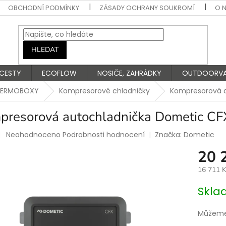
OBCHODNÍ PODMÍNKY
ZÁSADY OCHRANY SOUKROMÍ
O 
HLEDAT
 CESTY
ECOFLOW
NOSIČE, ZAHRÁDKY
OUTDOORV
 TERMOBOXY
Kompresorové chladničky
Kompresorová a
presorová autochladnička Dometic CF
Průměrné
Neohodnoceno
Podrobnosti hodnocení
Značka:
Dometic
hodnocení
20 
produktu
je
16 711 
0,0
z
Měrná
Skla
5
cena:
hvězdiček.
Můžeme 