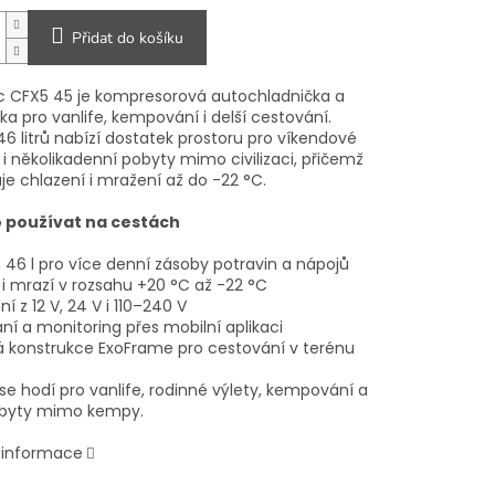
Přidat do košíku
 CFX5 45 je kompresorová autochladnička a
a pro vanlife, kempování i delší cestování.
6 litrů nabízí dostatek prostoru pro víkendové
i několikadenní pobyty mimo civilizaci, přičemž
e chlazení i mražení až do -22 °C.
o používat na cestách
 46 l pro více denní zásoby potravin a nápojů
 i mrazí v rozsahu +20 °C až -22 °C
ní z 12 V, 24 V i 110–240 V
ní a monitoring přes mobilní aplikaci
á konstrukce ExoFrame pro cestování v terénu
se hodí pro vanlife, rodinné výlety, kempování a
obyty mimo kempy.
í informace