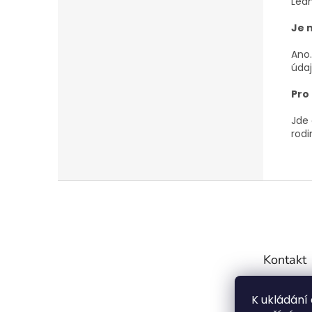
Ledn
Je 
Ano.
údaj
Pro 
Jde 
rodi
Z
á
p
a
t
Kontakt
í
info
K ukládání
7754