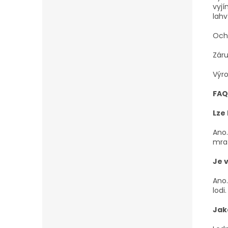
vyjí
lahv
Och
Záru
Výr
FAQ
Lze
Ano.
mra
Je 
Ano.
lodi.
Jak