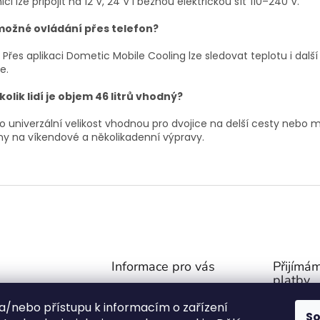
ici lze připojit na 12 V, 24 V i běžnou elektrickou síť 110–240 V.
možné ovládání přes telefon?
 Přes aplikaci Dometic Mobile Cooling lze sledovat teplotu i další
e.
kolik lidí je objem 46 litrů vhodný?
o univerzální velikost vhodnou pro dvojice na delší cesty nebo 
ny na víkendové a několikadenní výpravy.
Informace pro vás
Přijímám
platby
Obchodní podmínky
@
outdoor-van.cz
 a/nebo přístupu k informacím o zařízení
Zásady ochrany soukromí
S
07757