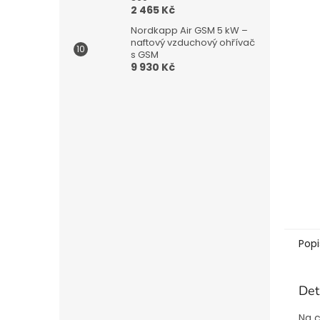
2 465 Kč
Nordkapp Air GSM 5 kW –
naftový vzduchový ohřívač
s GSM
9 930 Kč
Popi
Det
Na c