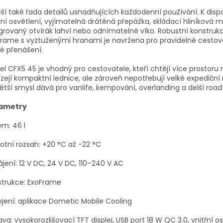
ší také řada detailů usnadňujících každodenní používání. K dispo
řní osvětlení, vyjímatelná drátěná přepážka, skládací hliníková m
grovaný otvírák lahví nebo odnímatelné víko. Robustní konstruk
rame s vyztuženými hranami je navržena pro pravidelné cestov
é přenášení.
l CFX5 45 je vhodný pro cestovatele, kteří chtějí více prostoru 
zejí kompaktní lednice, ale zároveň nepotřebují velké expediční
ětší smysl dává pro vanlife, kempování, overlanding a delší roadt
ametry
m: 46 l
otní rozsah: +20 °C až -22 °C
jení: 12 V DC, 24 V DC, 110–240 V AC
strukce: ExoFrame
ojení: aplikace Dometic Mobile Cooling
va: vysokorozlišovací TFT displej, USB port 18 W QC 3.0, vnitřní os