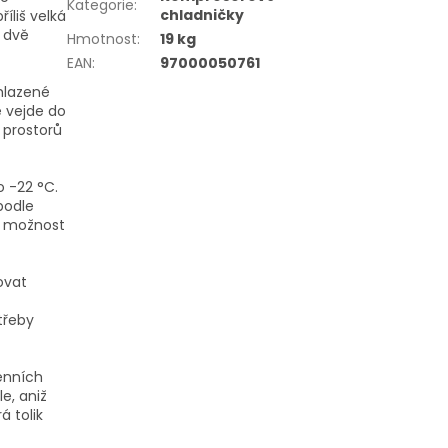
Kategorie
:
chladničky
íliš velká
 dvě
Hmotnost
:
19 kg
EAN
:
97000050761
chlazené
e vejde do
 prostorů
 -22 °C.
podle
í možnost
ovat
třeby
denních
e, aniž
á tolik