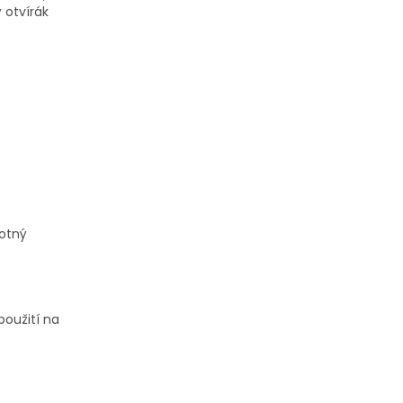
 otvírák
notný
použití na