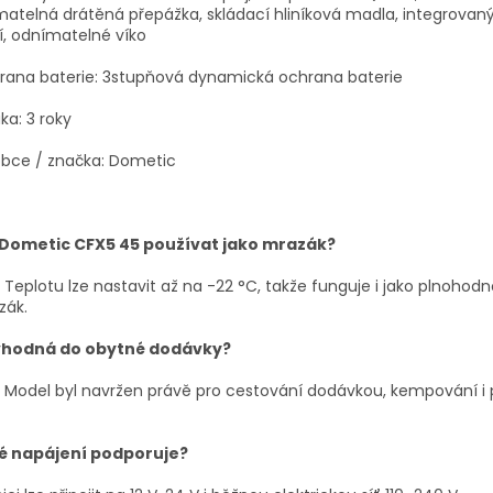
matelná drátěná přepážka, skládací hliníková madla, integrovaný
í, odnímatelné víko
rana baterie: 3stupňová dynamická ochrana baterie
ka: 3 roky
obce / značka: Dometic
 Dometic CFX5 45 používat jako mrazák?
 Teplotu lze nastavit až na -22 °C, takže funguje i jako plnohod
zák.
vhodná do obytné dodávky?
 Model byl navržen právě pro cestování dodávkou, kempování i 
é napájení podporuje?