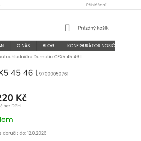
NÁS
FAQ - ČASTÉ OTÁZKY
VÝMĚNA A VRÁCENÍ ZBOŽÍ
Přihlášení
K
NÁKUPNÍ
Prázdný košík
KOŠÍK
AN
O NÁS
BLOG
KONFIGURÁTOR NOSIČŮ
utochladnička Dometic CFX5 45 46 l
X5 45 46 l
97000050761
220 Kč
Kč bez DPH
dem
doručit do:
12.8.2026