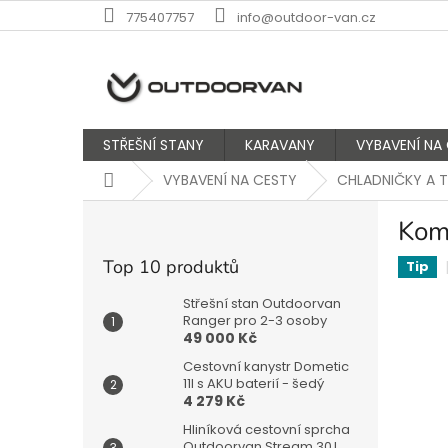
Přejít
775407757
info@outdoor-van.cz
na
obsah
STŘEŠNÍ STANY
KARAVANY
VYBAVENÍ NA
Domů
VYBAVENÍ NA CESTY
CHLADNIČKY A
P
Kom
o
s
Top 10 produktů
Tip
t
r
Střešní stan Outdoorvan
a
Ranger pro 2-3 osoby
49 000 Kč
n
n
Cestovní kanystr Dometic
í
11l s AKU baterií - šedý
4 279 Kč
p
a
Hliníková cestovní sprcha
Outdoorvan Stream 30 l