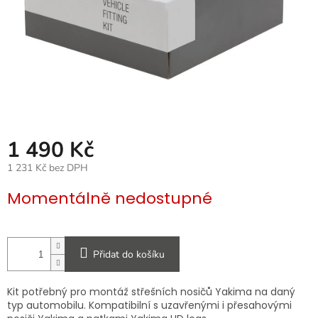
1 490 Kč
1 231 Kč bez DPH
Měrná
Momentálně nedostupné
cena:
Přidat do košíku
Kit potřebný pro montáž střešních nosičů Yakima na daný
typ automobilu. Kompatibilní s uzavřenými i přesahovými