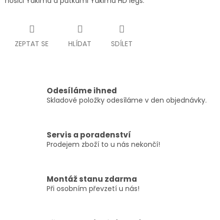
nosiči Yakima a patkami Yakima HD legs.
ZEPTAT SE
HLÍDAT
SDÍLET
Odesíláme ihned
Skladové položky odesíláme v den objednávky.
Servis a poradenství
Prodejem zboží to u nás nekončí!
Montáž stanu zdarma
Při osobním převzetí u nás!