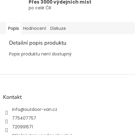
Přes 3000 výdejních míst
po celé ČR
Popis
Hodnocení
Diskuze
Detailní popis produktu
Popis produktu není dostupný
Z
á
p
a
Kontakt
t
í
info
@
outdoor-van.cz
775407757
720991571