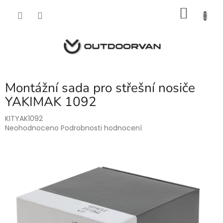
Přejít
NÁKU
na
obsah
KOŠÍK
Montážní sada pro střešní nosiče
YAKIMAK 1092
KITYAK1092
Průměrné
Neohodnoceno
Podrobnosti hodnocení
hodnocení
produktu
je
0,0
z
5
hvězdiček.