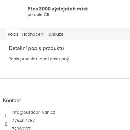
Přes 3000 výdejních míst
po celé ČR
Popis
Hodnocení
Diskuze
Detailní popis produktu
Popis produktu není dostupný
Z
á
p
a
Kontakt
t
í
info
@
outdoor-van.cz
775407757
720991571