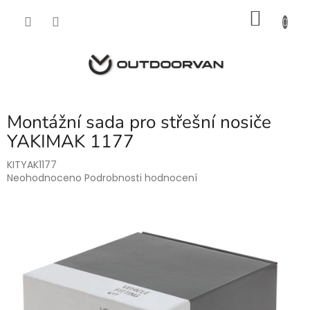
Přejít
NÁKU
na
obsah
KOŠÍK
Montážní sada pro střešní nosiče
YAKIMAK 1177
KITYAK1177
Průměrné
Neohodnoceno
Podrobnosti hodnocení
hodnocení
produktu
je
0,0
z
5
hvězdiček.