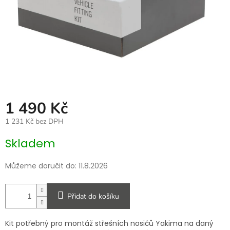
1 490 Kč
1 231 Kč bez DPH
Měrná
Skladem
cena:
Můžeme doručit do:
11.8.2026
Přidat do košíku
Kit potřebný pro montáž střešních nosičů Yakima na daný