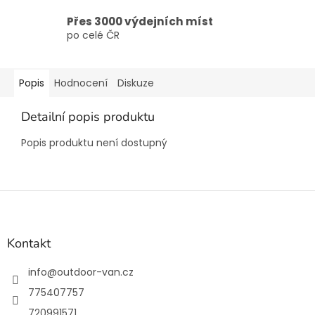
Přes 3000 výdejních míst
po celé ČR
Popis
Hodnocení
Diskuze
Detailní popis produktu
Popis produktu není dostupný
Z
á
p
a
Kontakt
t
í
info
@
outdoor-van.cz
775407757
720991571