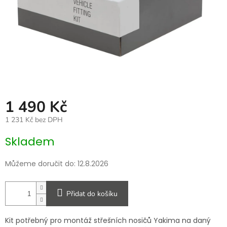
1 490 Kč
1 231 Kč bez DPH
Měrná
Skladem
cena:
Můžeme doručit do:
12.8.2026
Přidat do košíku
Kit potřebný pro montáž střešních nosičů Yakima na daný