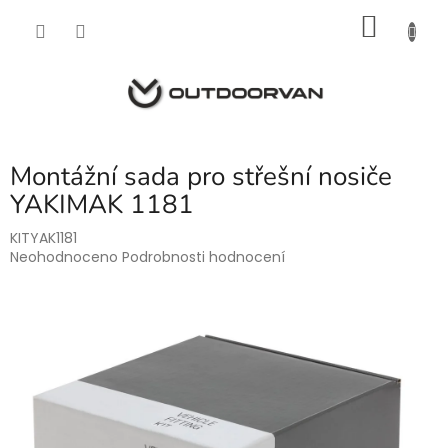
Přejít
NÁKU
na
obsah
KOŠÍK
Montážní sada pro střešní nosiče
YAKIMAK 1181
KITYAK1181
Průměrné
Neohodnoceno
Podrobnosti hodnocení
hodnocení
produktu
je
0,0
z
5
hvězdiček.