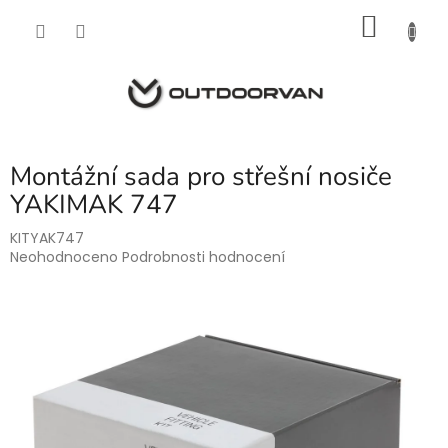
Přejít
NÁKU
na
obsah
KOŠÍK
Montážní sada pro střešní nosiče
YAKIMAK 747
KITYAK747
Průměrné
Neohodnoceno
Podrobnosti hodnocení
hodnocení
produktu
je
0,0
z
5
hvězdiček.