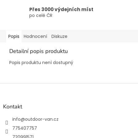
Přes 3000 výdejních míst
po celé ČR
Popis
Hodnocení
Diskuze
Detailní popis produktu
Popis produktu není dostupný
Z
á
p
a
Kontakt
t
í
info
@
outdoor-van.cz
775407757
720991571