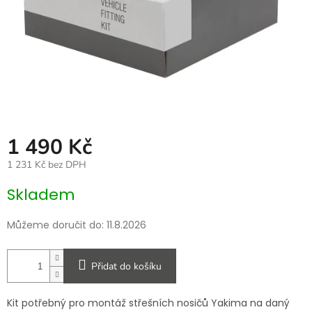
1 490 Kč
1 231 Kč bez DPH
Měrná
Skladem
cena:
Můžeme doručit do:
11.8.2026
Přidat do košíku
Kit potřebný pro montáž střešních nosičů Yakima na daný