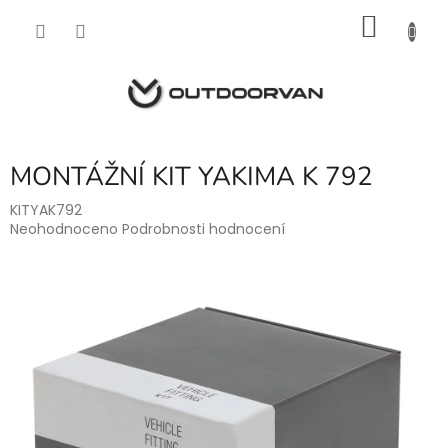
Přejít
NÁKU
na
obsah
KOŠÍK
MONTÁŽNÍ KIT YAKIMA K 792
KITYAK792
Průměrné
Neohodnoceno
Podrobnosti hodnocení
hodnocení
produktu
je
0,0
z
5
hvězdiček.