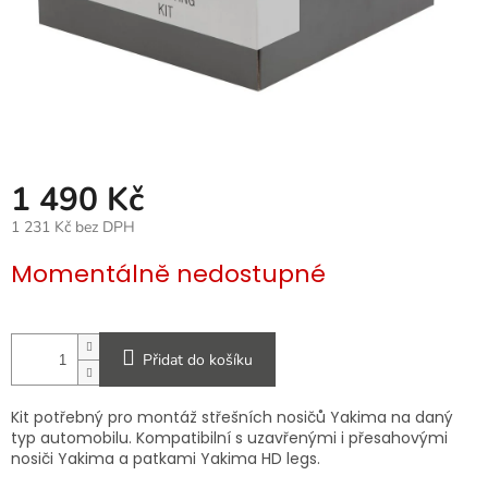
1 490 Kč
1 231 Kč bez DPH
Měrná
Momentálně nedostupné
cena:
Přidat do košíku
Kit potřebný pro montáž střešních nosičů Yakima na daný
typ automobilu. Kompatibilní s uzavřenými i přesahovými
nosiči Yakima a patkami Yakima HD legs.