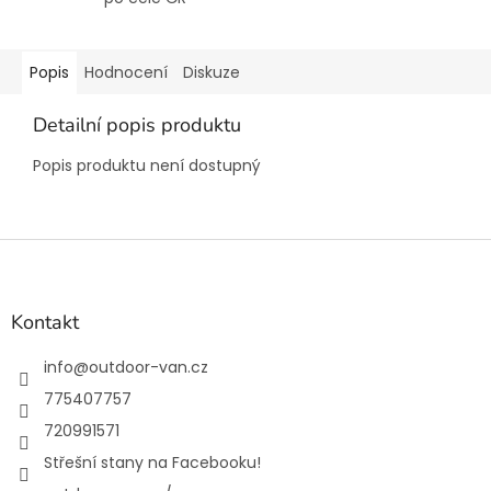
Popis
Hodnocení
Diskuze
Detailní popis produktu
Popis produktu není dostupný
Z
á
p
a
Kontakt
t
í
info
@
outdoor-van.cz
775407757
720991571
Střešní stany na Facebooku!