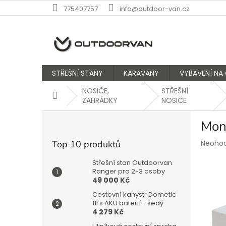
Přejít
775407757
info@outdoor-van.cz
na
obsah
STŘEŠNÍ STANY
KARAVANY
VYBAVENÍ NA
NOSIČE,
STŘEŠNÍ
Domů
ZAHRÁDKY
NOSIČE
P
Mon
o
s
Průmě
Top 10 produktů
Neoho
t
hodnoc
r
produk
Střešní stan Outdoorvan
a
Ranger pro 2-3 osoby
je
49 000 Kč
n
0,0
z
n
Cestovní kanystr Dometic
5
í
11l s AKU baterií - šedý
hvězdič
4 279 Kč
p