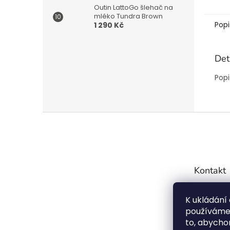
Outin LattoGo šlehač na
mléko Tundra Brown
Popi
1 290 Kč
Det
Popi
Z
á
p
a
t
Kontakt
í
info
K ukládání
7754
používáme 
72099
to, abychom