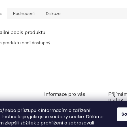
s
Hodnocení
Diskuze
ailní popis produktu
s produktu není dostupný
Informace pro vás
Přijímám
platby
Obchodní podmínky
@
outdoor-van.cz
 a/nebo přístupu k informacím o zařízení
Zásady ochrany soukromí
S
07757
technologie, jako jsou soubory cookie. Děláme
O NÁS
1571
 zlepšili zážitek z prohlížení a zobrazovali
FAQ - Časté otázky