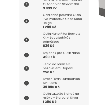
a
Hliníková cestovní sprcha
Outdoorvan Stream 30 l
n
9 899 Kč
e
l
Ochranné pouzdro Outin
Eva Protective Case Sand
Beige
1 299 Kč
Outin Nano Filter Baskets
Kit - Sada košíků s
odměrkou
539 Kč
Stojánek pro Outin Nano
490 Kč
Jehla do nádrže k
nezávislému topení
250 Kč
Střešní stan Outdoorvan
Air L 2026
39 990 Kč
Outin LattoGo šlehač na
mléko - Starburst Silver
1 290 Kč