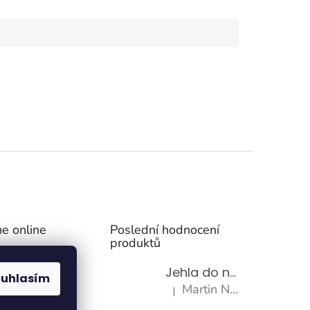
e online
Poslední hodnocení
produktů
Jehla do nádrže k nezávislému topení
ouhlasím
Martin Nevrlý
|
Hodnocení produktu je 5 z 5 h