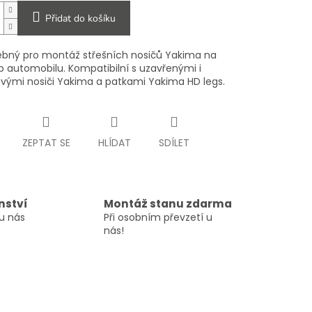
Přidat do košíku
řebný pro montáž střešních nosičů Yakima na
p automobilu. Kompatibilní s uzavřenými i
vými nosiči Yakima a patkami Yakima HD legs.
ZEPTAT SE
HLÍDAT
SDÍLET
nství
Montáž stanu zdarma
u nás
Při osobním převzetí u
nás!