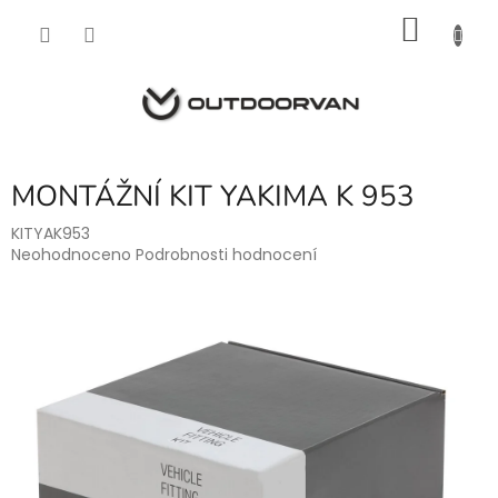
Přejít
NÁKU
na
obsah
KOŠÍK
MONTÁŽNÍ KIT YAKIMA K 953
KITYAK953
Průměrné
Neohodnoceno
Podrobnosti hodnocení
hodnocení
produktu
je
0,0
z
5
hvězdiček.