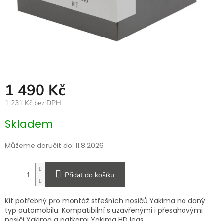
1 490 Kč
1 231 Kč bez DPH
Měrná
Skladem
cena:
Můžeme doručit do:
11.8.2026
Přidat do košíku
Kit potřebný pro montáž střešních nosičů Yakima na daný
typ automobilu. Kompatibilní s uzavřenými i přesahovými
nosiči Yakima a patkami Yakima HD legs.