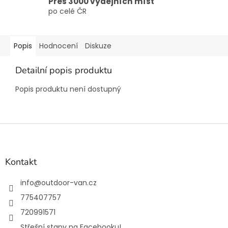
Přes 3000 výdejních míst
po celé ČR
Popis
Hodnocení
Diskuze
Detailní popis produktu
Popis produktu není dostupný
Z
á
p
a
Kontakt
t
í
info
@
outdoor-van.cz
775407757
720991571
Střešní stany na Facebooku!