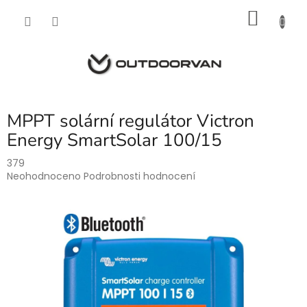
Přejít
NÁKU
na
obsah
KOŠÍK
MPPT solární regulátor Victron
Energy SmartSolar 100/15
379
Průměrné
Neohodnoceno
Podrobnosti hodnocení
hodnocení
produktu
je
0,0
z
5
hvězdiček.