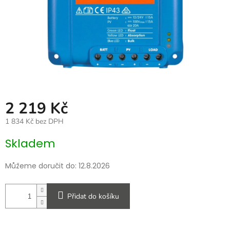
2 219 Kč
1 834 Kč bez DPH
Měrná
Skladem
cena:
Můžeme doručit do:
12.8.2026
Přidat do košíku