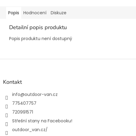
Popis
Hodnocení
Diskuze
Detailní popis produktu
Popis produktu není dostupný
Z
á
p
a
Kontakt
t
í
info
@
outdoor-van.cz
775407757
720991571
Střešní stany na Facebooku!
outdoor_van.cz/