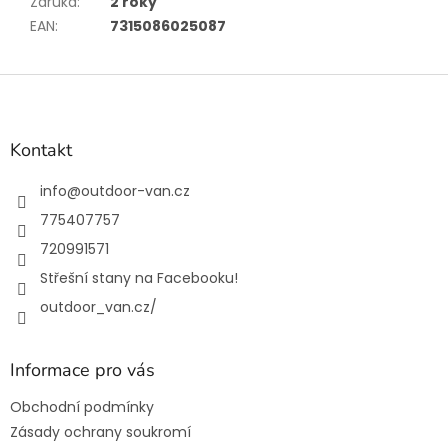
Záruka
:
2 roky
EAN
:
7315086025087
Z
á
p
a
Kontakt
t
í
info
@
outdoor-van.cz
775407757
720991571
Střešní stany na Facebooku!
outdoor_van.cz/
Informace pro vás
Obchodní podmínky
Zásady ochrany soukromí