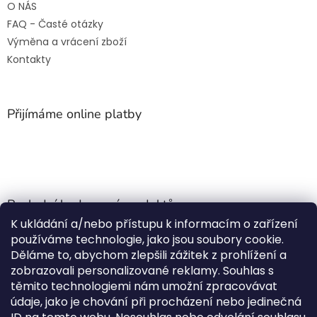
O NÁS
FAQ - Časté otázky
Výměna a vrácení zboží
Kontakty
Přijímáme online platby
Poslední hodnocení produktů
K ukládání a/nebo přístupu k informacím o zařízení
Jehla do nádrže k nezávislému topení
používáme technologie, jako jsou soubory cookie.
Martin Nevrlý
|
Děláme to, abychom zlepšili zážitek z prohlížení a
Hodnocení produktu je 5 z 5 hvězdiček.
zobrazovali personalizované reklamy. Souhlas s
ano
těmito technologiemi nám umožní zpracovávat
údaje, jako je chování při procházení nebo jedinečná
Kempingové skládací křeslo Front Runner Expander Chair