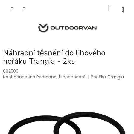
Přejít
NÁKU
na
obsah
KOŠÍK
Náhradní těsnění do lihového
hořáku Trangia - 2ks
602508
Průměrné
Neohodnoceno
Podrobnosti hodnocení
Značka:
Trangia
hodnocení
produktu
je
0,0
z
5
hvězdiček.