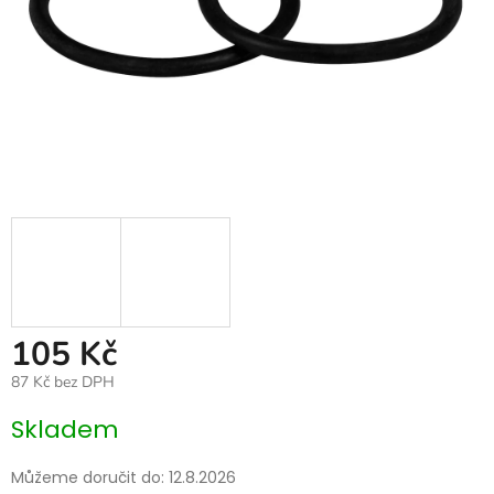
105 Kč
87 Kč bez DPH
Měrná
Skladem
cena:
Můžeme doručit do:
12.8.2026