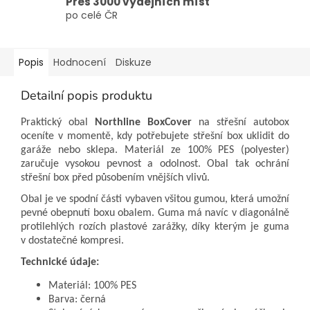
Přes 3000 výdejních míst
po celé ČR
Popis
Hodnocení
Diskuze
Detailní popis produktu
Praktický obal
Northline BoxCover
na střešní autobox
oceníte v momentě, kdy potřebujete střešní box uklidit do
garáže nebo sklepa. Materiál ze 100% PES (polyester)
zaručuje vysokou pevnost a odolnost. Obal tak ochrání
střešní box před působením vnějších vlivů.
Obal je ve spodní části vybaven všitou gumou, která umožní
pevné obepnutí boxu obalem. Guma má navíc v diagonálně
protilehlých rozích plastové zarážky, díky kterým je guma
v dostatečné kompresi.
Technické údaje:
Materiál: 100% PES
Barva: černá