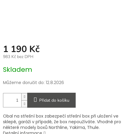
1 190 Kč
983 Kč bez DPH
Měrná
Skladem
cena:
Můžeme doručit do:
12.8.2026
Přidat do košíku
Obal na střešní box zabezpečí střešní box při uložení ve
sklepě, garáži v případě, že box nepoužíváte. Vhodné pro
některé modely boxů Northline, Yakima, Thule.
Detailní informace