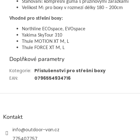
Stahování: kompresní guma s pružinovými zarážkami
Velikost M: pro boxy v rozmezí délky 180 – 200cm
Vhodné pro střešní boxy:
Northline ECOspace, EVOspace
Yakima SkyTour 310
Thule MOTION XT M, L
Thule FORCE XT M, L
Doplňkové parametry
Kategorie
:
Příslušenství pro střešní boxy
EAN
:
0796554934716
Z
á
p
a
Kontakt
t
í
info
@
outdoor-van.cz
775407757