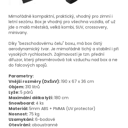
Mimořádně kompaktní, praktický, vhodný pro zimní i
letní sezónu. Box je vhodný pro všechna vozidla, ať už
jde o malá městská, velká kombi, SUV, crossovery,
minivany.
Díky "bezschodovému čelu" boxu, má box čistý
aerodynamický tvar. Je mimořádně tichý a stabilní i při
vysokých rychlostech. Zajímavostí je tzn. přední
difuzor, který přesměrovává tok vzduchu nad box a ne
do falcových spojů.
Parametry:
Vnější rozměry (DxŠxV):
190 x 67 x 36 cm
Objem:
310 litrů
Lyže:
5 párů
Maximální délka lyží:
180 cm
Snowboard:
4 ks
Materiál:
5mm ABS + PMMA (UV protector)
Nosnost:
75 kg
Uzamykání:
6-bodové
Otevírání:
oboustranné