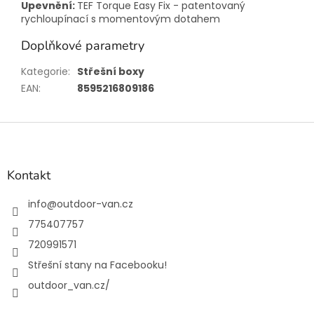
Upevnění:
TEF Torque Easy Fix - patentovaný
rychloupínací s momentovým dotahem
Doplňkové parametry
Kategorie
:
Střešní boxy
EAN
:
8595216809186
Z
á
p
a
Kontakt
t
í
info
@
outdoor-van.cz
775407757
720991571
Střešní stany na Facebooku!
outdoor_van.cz/