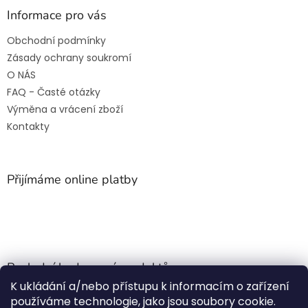
Informace pro vás
Obchodní podmínky
Zásady ochrany soukromí
O NÁS
FAQ - Časté otázky
Výměna a vrácení zboží
Kontakty
Přijímáme online platby
Poslední hodnocení produktů
K ukládání a/nebo přístupu k informacím o zařízení
Jehla do nádrže k nezávislému topení
používáme technologie, jako jsou soubory cookie.