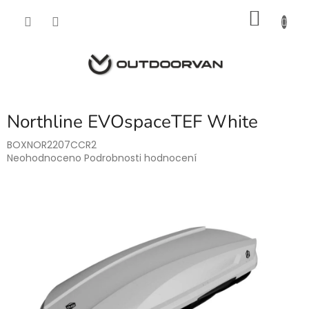
Přejít
NÁKU
na
obsah
KOŠÍK
Northline EVOspaceTEF White
BOXNOR2207CCR2
Průměrné
Neohodnoceno
Podrobnosti hodnocení
hodnocení
produktu
je
0,0
z
5
hvězdiček.