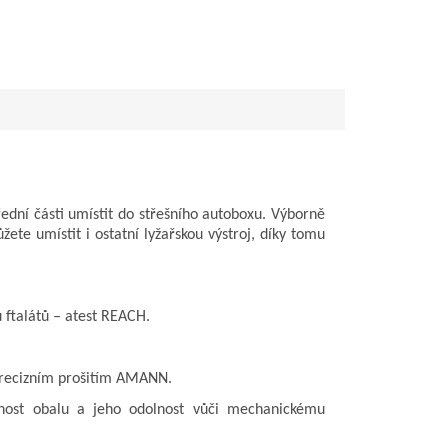
řední části umístit do střešního autoboxu. Výborně
žete umístit i ostatní lyžařskou výstroj, díky tomu
 ftalátů – atest REACH.
 precizním prošitím AMANN.
votnost obalu a jeho odolnost vůči mechanickému