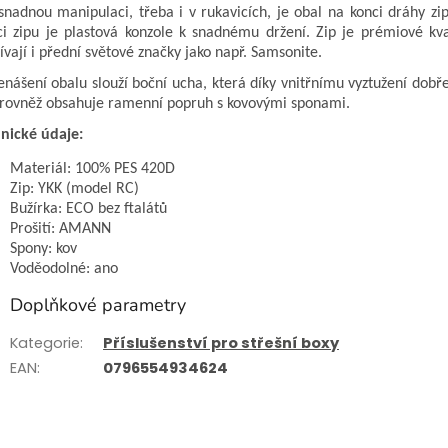
snadnou manipulaci, třeba i v rukavicích, je obal na konci dráhy 
ci zipu je plastová konzole k snadnému držení. Zip je prémiové kv
ívají i přední světové značky jako např. Samsonite.
enášení obalu slouží boční ucha, která díky vnitřnímu vyztužení dobř
 rovněž obsahuje ramenní popruh s kovovými sponami.
nické údaje:
Materiál: 100% PES 420D
Zip: YKK (model RC)
Bužírka: ECO bez ftalátů
Prošití: AMANN
Spony: kov
Voděodolné: ano
Doplňkové parametry
Kategorie
:
Příslušenství pro střešní boxy
EAN
:
0796554934624