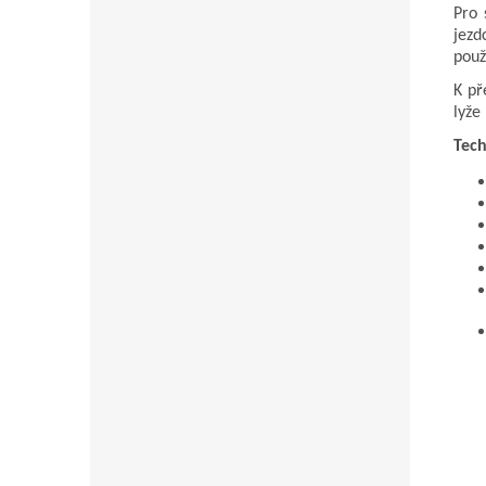
Pro 
jezd
použ
K př
lyže
Tech