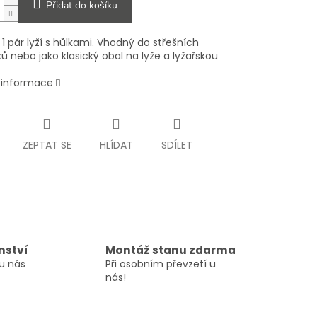
Přidat do košíku
1 pár lyží s hůlkami. Vhodný do střešních
 nebo jako klasický obal na lyže a lyžařskou
í informace
ZEPTAT SE
HLÍDAT
SDÍLET
nství
Montáž stanu zdarma
u nás
Při osobním převzetí u
nás!