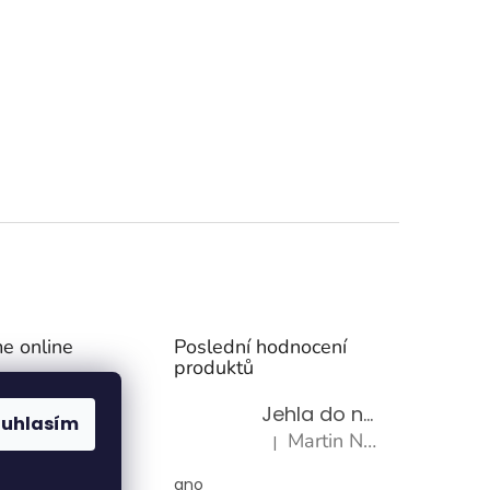
e online
Poslední hodnocení
produktů
Jehla do nádrže k nezávislému topení
ouhlasím
Martin Nevrlý
|
Hodnocení produktu je 5 z 5 h
ano