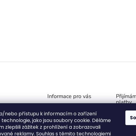
AT HODNOCENÍ
rvní, kdo napíše příspěvek k této položce.
AT KOMENTÁŘ
Informace pro vás
Přijímám
platby
Obchodní podmínky
@
outdoor-van.cz
 a/nebo přístupu k informacím o zařízení
Zásady ochrany soukromí
S
07757
technologie, jako jsou soubory cookie. Děláme
O NÁS
1571
 zlepšili zážitek z prohlížení a zobrazovali
FAQ - Časté otázky
ované reklamy. Souhlas s těmito technologiemi
ní stany na Face