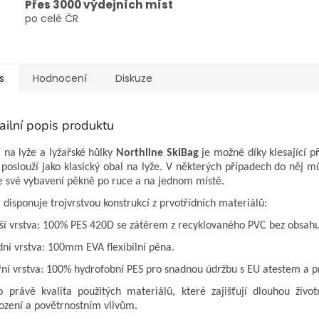
Přes 3000 výdejních míst
po celé ČR
s
Hodnocení
Diskuze
ailní popis produktu
 na lyže a lyžařské hůlky
Northline SkiBag
je možné díky klesající p
 poslouží jako klasický obal na lyže. V některých případech do něj mů
 své vybavení pěkně po ruce a na jednom místě.
 disponuje trojvrstvou konstrukcí z prvotřídních materiálů:
ší vrstva: 100% PES 420D se zátěrem z recyklovaného PVC bez obsahu
dní vrstva: 100mm EVA flexibilní pěna.
řní vrstva: 100% hydrofobní PES pro snadnou údržbu s EU atestem a
o právě kvalita použitých materiálů, které zajišťují dlouhou ži
ození a povětrnostním vlivům.