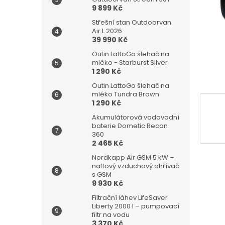
n
9 899 Kč
e
l
Střešní stan Outdoorvan
Air L 2026
39 990 Kč
Outin LattoGo šlehač na
mléko - Starburst Silver
1 290 Kč
Outin LattoGo šlehač na
mléko Tundra Brown
1 290 Kč
Akumulátorová vodovodní
baterie Dometic Recon
360
2 465 Kč
Nordkapp Air GSM 5 kW –
naftový vzduchový ohřívač
s GSM
9 930 Kč
Filtrační láhev LifeSaver
Liberty 2000 l – pumpovací
filtr na vodu
3 370 Kč