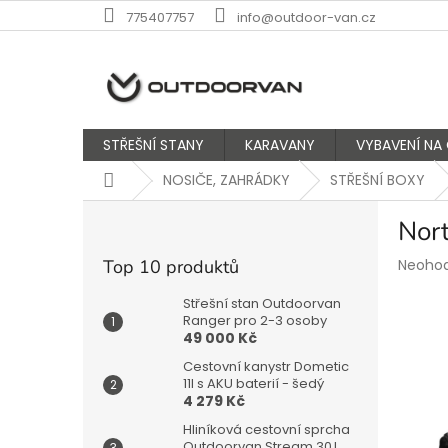
Přejít
775407757
info@outdoor-van.cz
na
obsah
STŘEŠNÍ STANY
KARAVANY
VYBAVENÍ NA
Domů
NOSIČE, ZAHRÁDKY
STŘEŠNÍ BOXY
P
Nort
o
s
Průmě
Top 10 produktů
Neoho
t
hodnoc
r
produk
Střešní stan Outdoorvan
a
Ranger pro 2-3 osoby
je
49 000 Kč
n
0,0
z
n
Cestovní kanystr Dometic
5
í
11l s AKU baterií - šedý
hvězdič
4 279 Kč
p
a
Hliníková cestovní sprcha
Outdoorvan Stream 30 l