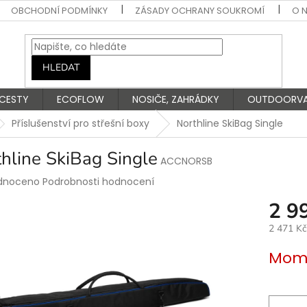
OBCHODNÍ PODMÍNKY
ZÁSADY OCHRANY SOUKROMÍ
O 
HLEDAT
 CESTY
ECOFLOW
NOSIČE, ZAHRÁDKY
OUTDOORV
Příslušenství pro střešní boxy
Northline SkiBag Single
hline SkiBag Single
ACCNORSB
rné
dnoceno
Podrobnosti hodnocení
ení
2 9
tu
2 471 K
Měrná
Mome
cena:
ek.