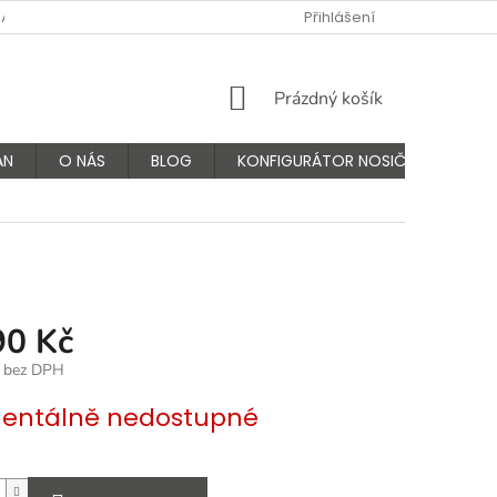
NÁS
FAQ - ČASTÉ OTÁZKY
VÝMĚNA A VRÁCENÍ ZBOŽÍ
Přihlášení
K
NÁKUPNÍ
Prázdný košík
KOŠÍK
AN
O NÁS
BLOG
KONFIGURÁTOR NOSIČŮ
90 Kč
č bez DPH
ntálně nedostupné