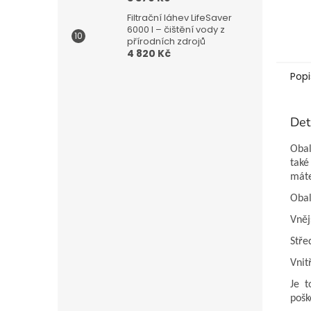
Filtrační láhev LifeSaver
6000 l – čištění vody z
přírodních zdrojů
4 820 Kč
Popi
Det
Obal
také
máte
Obal
Vněj
Stře
Vnit
Je t
pošk