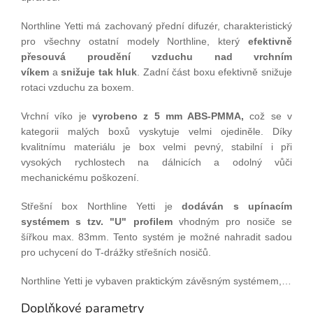
Northline Yetti má zachovaný přední difuzér, charakteristický
pro všechny ostatní modely Northline, který
efektivně
přesouvá proudění vzduchu nad vrchním
víkem
a
s
nižuje tak hluk
. Zadní část boxu efektivně snižuje
rotaci vzduchu za boxem.
Vrchní víko je
vyrobeno z 5 mm ABS-PMMA,
což se v
kategorii malých boxů vyskytuje velmi ojediněle. Díky
kvalitnímu materiálu je box velmi pevný, stabilní i při
vysokých rychlostech na dálnicích a odolný vůči
mechanickému poškození.
Střešní box Northline Yetti je
dodáván s upínacím
systémem s tzv. "U" profilem
vhodným pro nosiče se
šířkou max. 83mm. Tento systém je možné nahradit sadou
pro uchycení do T-drážky střešních nosičů.
Northline Yetti je vybaven praktickým závěsným systémem,…
Doplňkové parametry