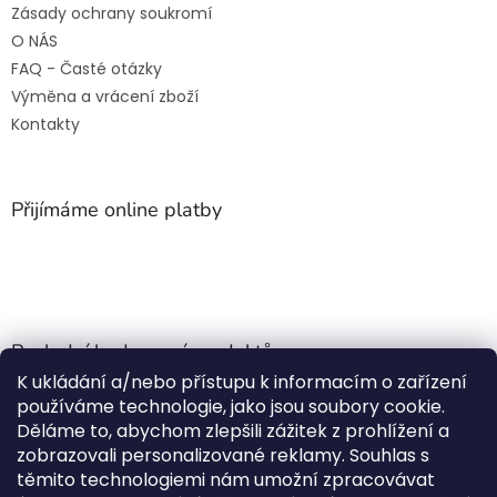
Zásady ochrany soukromí
O NÁS
FAQ - Časté otázky
Výměna a vrácení zboží
Kontakty
Přijímáme online platby
Poslední hodnocení produktů
K ukládání a/nebo přístupu k informacím o zařízení
Jehla do nádrže k nezávislému topení
používáme technologie, jako jsou soubory cookie.
Martin Nevrlý
|
Děláme to, abychom zlepšili zážitek z prohlížení a
Hodnocení produktu je 5 z 5 hvězdiček.
zobrazovali personalizované reklamy. Souhlas s
ano
těmito technologiemi nám umožní zpracovávat