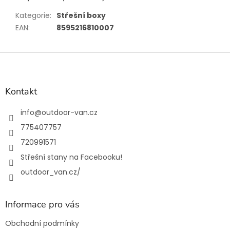
Kategorie
:
Střešní boxy
EAN
:
8595216810007
Z
á
p
a
Kontakt
t
í
info
@
outdoor-van.cz
775407757
720991571
Střešní stany na Facebooku!
outdoor_van.cz/
Informace pro vás
Obchodní podmínky