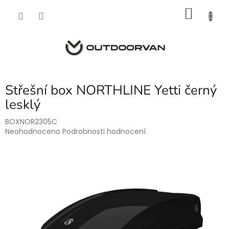
Přejít
NÁKU
na
obsah
KOŠÍK
Střešní box NORTHLINE Yetti černý
lesklý
BOXNOR2305C
Průměrné
Neohodnoceno
Podrobnosti hodnocení
hodnocení
produktu
je
0,0
z
5
hvězdiček.