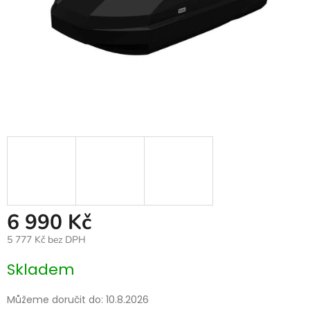
6 990 Kč
5 777 Kč bez DPH
Měrná
Skladem
cena:
Můžeme doručit do:
10.8.2026