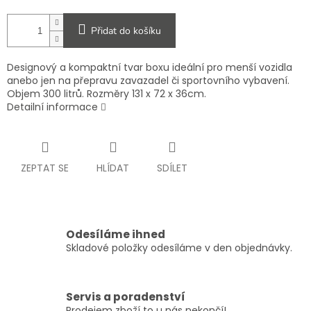
Přidat do košíku
Designový a kompaktní tvar boxu ideální pro menší vozidla
anebo jen na přepravu zavazadel či sportovního vybavení.
Objem 300 litrů. Rozměry 131 x 72 x 36cm.
Detailní informace
ZEPTAT SE
HLÍDAT
SDÍLET
Odesíláme ihned
Skladové položky odesíláme v den objednávky.
Servis a poradenství
Prodejem zboží to u nás nekončí!