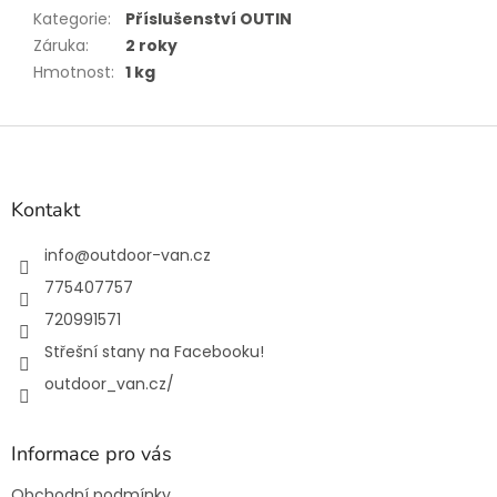
Kategorie
:
Příslušenství OUTIN
Záruka
:
2 roky
Hmotnost
:
1 kg
Z
á
p
a
Kontakt
t
í
info
@
outdoor-van.cz
775407757
720991571
Střešní stany na Facebooku!
outdoor_van.cz/
Informace pro vás
Obchodní podmínky