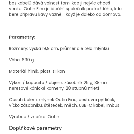
bez kabelů dává volnost tam, kde ji nejvíc chceš –
venku. Outin Fino je ideální společník pro každého, kdo
bere přípravu kávy vážně, i když je daleko od domova.
Parametry:
Rozměry: výška 19,9 cm, průměr dle těla mlýnku
Váha: 690 g
Materiál: hliník, plast, silikon
Výkon / kapacita / objem: zásobník 25 g, 38mm
nerezové kónické kameny, 28 stupňů mletí
Obsah balení: mlýnek Outin Fino, cestovní pytlíček,
víčko zásobníku, štěteček, měch, USB-C kabel, imbus
Výrobce / značka: Outin
Doplňkové parametry