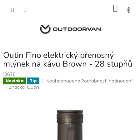
Přejít
NÁKU
na
obsah
KOŠÍK
Outin Fino elektrický přenosný
mlýnek na kávu Brown - 28 stupňů
10676
Průměrné
Neohodnoceno
Podrobnosti hodnocení
Novinka
Tip
hodnocení
Značka:
Outin
produktu
je
0,0
z
5
hvězdiček.