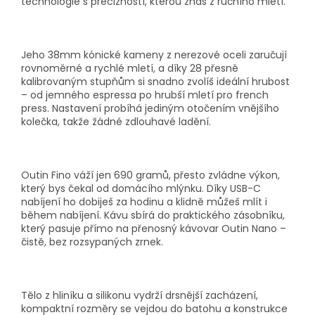
technologie s precizností, kterou znáš z ručního mletí.
Jeho 38mm kónické kameny z nerezové oceli zaručují
rovnoměrné a rychlé mletí, a díky 28 přesně
kalibrovaným stupňům si snadno zvolíš ideální hrubost
– od jemného espressa po hrubší mletí pro french
press. Nastavení probíhá jediným otočením vnějšího
kolečka, takže žádné zdlouhavé ladění.
Outin Fino váží jen 690 gramů, přesto zvládne výkon,
který bys čekal od domácího mlýnku. Díky USB-C
nabíjení ho dobiješ za hodinu a klidně můžeš mlít i
během nabíjení. Kávu sbírá do praktického zásobníku,
který pasuje přímo na přenosný kávovar Outin Nano –
čistě, bez rozsypaných zrnek.
Tělo z hliníku a silikonu vydrží drsnější zacházení,
kompaktní rozměry se vejdou do batohu a konstrukce