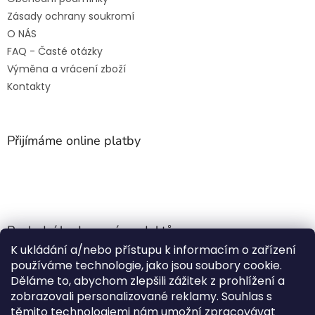
Zásady ochrany soukromí
O NÁS
FAQ - Časté otázky
Výměna a vrácení zboží
Kontakty
Přijímáme online platby
Poslední hodnocení produktů
K ukládání a/nebo přístupu k informacím o zařízení
Jehla do nádrže k nezávislému topení
používáme technologie, jako jsou soubory cookie.
Martin Nevrlý
|
Děláme to, abychom zlepšili zážitek z prohlížení a
Hodnocení produktu je 5 z 5 hvězdiček.
zobrazovali personalizované reklamy. Souhlas s
ano
těmito technologiemi nám umožní zpracovávat