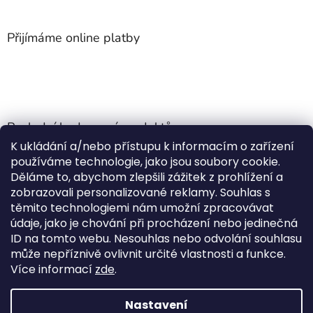
Přijímáme online platby
Poslední hodnocení produktů
K ukládání a/nebo přístupu k informacím o zařízení
Jehla do nádrže k nezávislému topení
používáme technologie, jako jsou soubory cookie.
Martin Nevrlý
|
Děláme to, abychom zlepšili zážitek z prohlížení a
Hodnocení produktu je 5 z 5 hvězdiček.
zobrazovali personalizované reklamy. Souhlas s
ano
těmito technologiemi nám umožní zpracovávat
údaje, jako je chování při procházení nebo jedinečná
Kempingové skládací křeslo Front Runner Expander Chair
ID na tomto webu. Nesouhlas nebo odvolání souhlasu
|
může nepříznivě ovlivnit určité vlastnosti a funkce.
Hodnocení produktu je 5 z 5 hvězdiček.
Více informací
zde
.
Nastavení
Vytvořil Shoptet