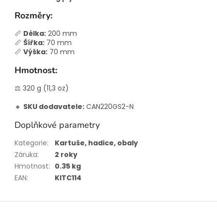
Rozměry:
📏
Délka:
200 mm
📏
Šířka:
70 mm
📏
Výška:
70 mm
Hmotnost:
⚖️ 320 g (11,3 oz)
🔸
SKU dodavatele:
CAN220GS2-N
Doplňkové parametry
Kategorie
:
Kartuše, hadice, obaly
Záruka
:
2 roky
Hmotnost
:
0.35 kg
EAN
:
KITC114
Z
á