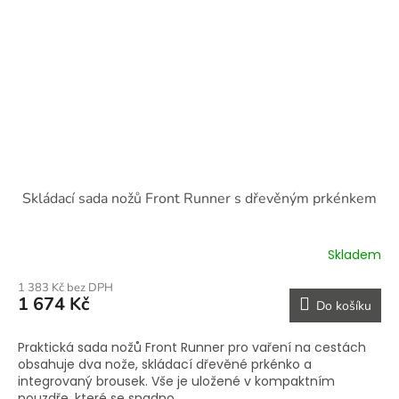
Skládací sada nožů Front Runner s dřevěným prkénkem
Skladem
1 383 Kč bez DPH
1 674 Kč
Do košíku
Praktická sada nožů Front Runner pro vaření na cestách
obsahuje dva nože, skládací dřevěné prkénko a
integrovaný brousek. Vše je uložené v kompaktním
pouzdře, které se snadno...