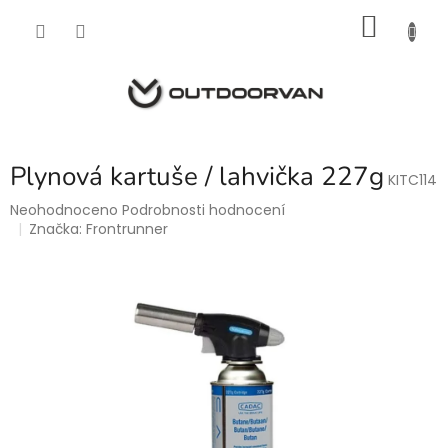
Přejít
NÁKU
na
obsah
KOŠÍK
Plynová kartuše / lahvička 227g
KITC114
Průměrné
Neohodnoceno
Podrobnosti hodnocení
hodnocení
Značka:
Frontrunner
produktu
je
0,0
z
5
hvězdiček.