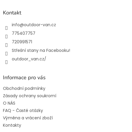
p
a
Kontakt
t
í
info
@
outdoor-van.cz
775407757
720991571
Střešní stany na Facebooku!
outdoor_van.cz/
Informace pro vás
Obchodní podmínky
Zásady ochrany soukromí
O NÁS
FAQ - Časté otázky
Výměna a vrácení zboží
Kontakty