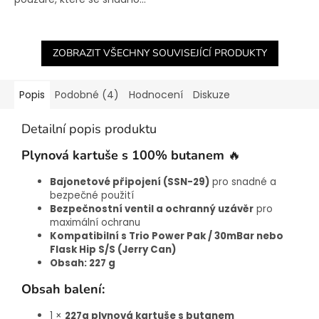
ZOBRAZIT VŠECHNY SOUVISEJÍCÍ PRODUKTY
Popis
Podobné (4)
Hodnocení
Diskuze
Detailní popis produktu
Plynová kartuše s 100% butanem
🔥
Bajonetové připojení (SSN-29)
pro snadné a
bezpečné použití
Bezpečnostní ventil a ochranný uzávěr
pro
maximální ochranu
Kompatibilní s Trio Power Pak / 30mBar nebo
Flask Hip S/S (Jerry Can)
Obsah: 227 g
Obsah balení:
1 ×
227g plynová kartuše s butanem