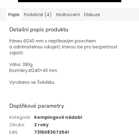
Popis
Podobné (4)
Hodnocení
Diskuze
Detailní popis produktu
Pánev Ø240 mm s nepřilnavým povrchem
a odnímatelnou rukojetí, kterou lze pro bezpečnost
zajistit.
Váha: 390g
Rozměry:
Ø240×40 mm
Vyrobeno ve Švédsku.
Doplňkové parametry
Kategorie
:
Kempingové nádobí
Záruka
:
2 roky
EAN
:
7315083072541