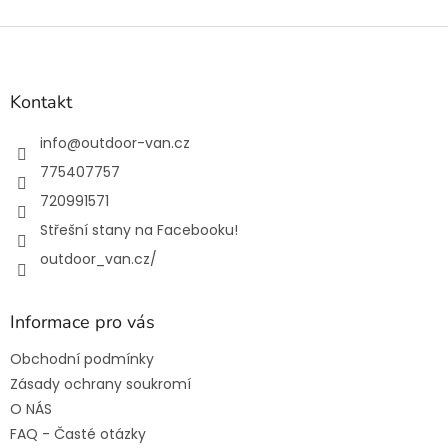
Z
á
p
a
Kontakt
t
í
info
@
outdoor-van.cz
775407757
720991571
Střešní stany na Facebooku!
outdoor_van.cz/
Informace pro vás
Obchodní podmínky
Zásady ochrany soukromí
O NÁS
FAQ - Časté otázky