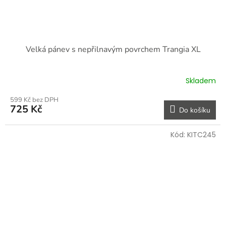
Velká pánev s nepřilnavým povrchem Trangia XL
Skladem
599 Kč bez DPH
725 Kč
Do košíku
Kód:
KITC245