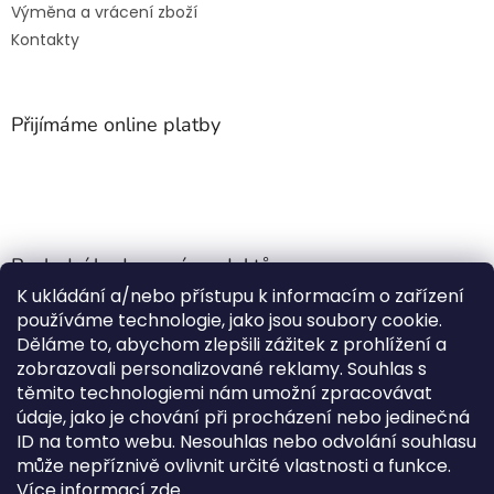
Výměna a vrácení zboží
Kontakty
Přijímáme online platby
Poslední hodnocení produktů
K ukládání a/nebo přístupu k informacím o zařízení
Jehla do nádrže k nezávislému topení
používáme technologie, jako jsou soubory cookie.
Martin Nevrlý
|
Děláme to, abychom zlepšili zážitek z prohlížení a
Hodnocení produktu je 5 z 5 hvězdiček.
zobrazovali personalizované reklamy. Souhlas s
ano
těmito technologiemi nám umožní zpracovávat
údaje, jako je chování při procházení nebo jedinečná
Kempingové skládací křeslo Front Runner Expander Chair
ID na tomto webu. Nesouhlas nebo odvolání souhlasu
|
může nepříznivě ovlivnit určité vlastnosti a funkce.
Hodnocení produktu je 5 z 5 hvězdiček.
Více informací
zde
.