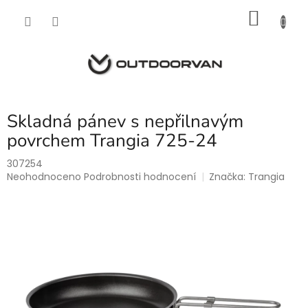
Přejít
NÁKU
na
obsah
KOŠÍK
Skladná pánev s nepřilnavým
povrchem Trangia 725-24
307254
Průměrné
Neohodnoceno
Podrobnosti hodnocení
Značka:
Trangia
hodnocení
produktu
je
0,0
z
5
hvězdiček.