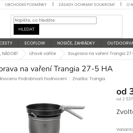
OBCHODNÍ PODMÍNKY
ZÁSADY OCHRANY SOUKROMÍ
O 
HLEDAT
 CESTY
ECOFLOW
NOSIČE, ZAHRÁDKY
OUTDOORV
, NÁDOBÍ
Lihové vařiče
Souprava na vaření Trangia 27
prava na vaření Trangia 27-5 HA
rné
dnoceno
Podrobnosti hodnocení
Značka:
Trangia
ení
od
tu
od
2 537
Měrná
Zvolt
cena:
ek.
Variant