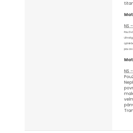
tita
Mat
NS –
Používá
Ultrali
úplně 
pouze d
Mat
NS –
Použ
Nepř
povr
malé
vel
pánv
Tran