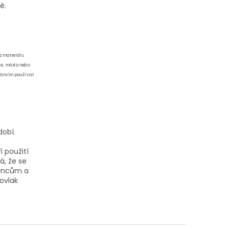
é.
 z materiálu
eje, másla nebo
 pánvím používat
dobí.
i použití
á, že se
hrncům a
ovlak