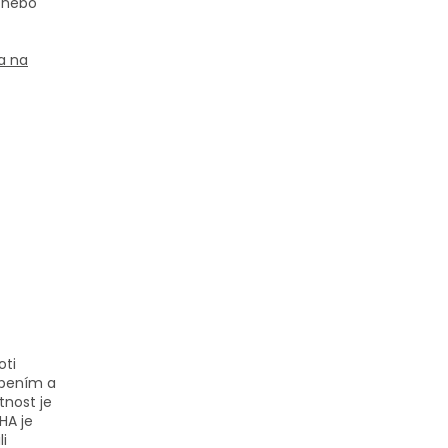
y nebo
a na
oti
ebením a
otnost je
HA je
li