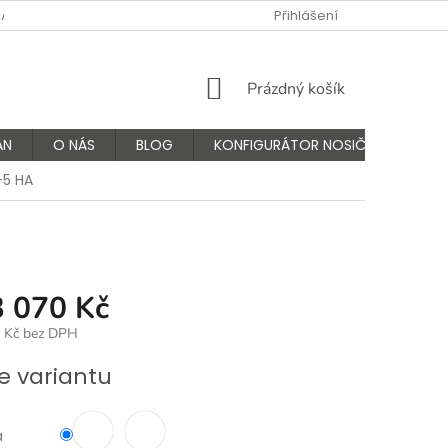
NÁS
FAQ - ČASTÉ OTÁZKY
VÝMĚNA A VRÁCENÍ ZBOŽÍ
Přihlášení
K
NÁKUPNÍ
Prázdný košík
KOŠÍK
AN
O NÁS
BLOG
KONFIGURÁTOR NOSIČŮ
-5 HA
3 070 Kč
 Kč
bez DPH
e variantu
a