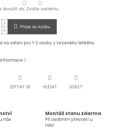
doručit do:
Zvolte variantu
Přidat do košíku
 na vaření pro 1-2 osoby z tvrzeného lehkého
í informace
ZEPTAT SE
HLÍDAT
SDÍLET
nství
Montáž stanu zdarma
u nás
Při osobním převzetí u
nás!