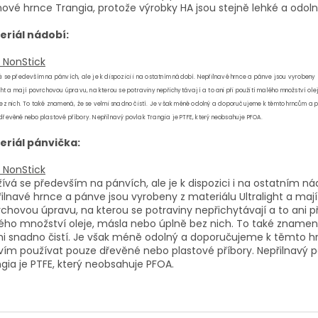
nové hrnce Trangia, protože výrobky HA jsou stejně lehké a odoln
eriál nádobí:
 NonStick
 se především na pánvích, ale je k dispozici i na ostatním nádobí. Nepřilnavé hrnce a pánve jsou vyrobeny
ght a mají povrchovou úpravu, na kterou se potraviny nepřichytávají a to ani při použití malého množství ol
bez nich. To také znamená, že se velmi snadno čistí. Je však méně odolný a doporučujeme k těmto hrncům a
řevěné nebo plastové příbory. Nepřilnavý povlak Trangia je PTFE, který neobsahuje PFOA.
eriál pánvička:
 NonStick
ívá se především na pánvích, ale je k dispozici i na ostatním ná
ilnavé hrnce a pánve jsou vyrobeny z materiálu Ultralight a mají
chovou úpravu, na kterou se potraviny nepřichytávají a to ani př
ho množství oleje, másla nebo úplně bez nich. To také znamen
mi snadno čistí. Je však méně odolný a doporučujeme k těmto 
ím používat pouze dřevěné nebo plastové příbory. Nepřilnavý p
gia je PTFE, který neobsahuje PFOA.