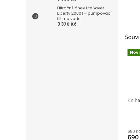
Filtrační láhev LifeSaver
Liberty 2000 l – pumpovací
filtr na vodu
3 370 Kč
Souvi
Nov
Kniha
690 K
690