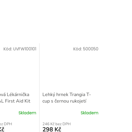
Kód:
UVFW100101
Kód:
500050
vá Lékárnička
Lehký hrnek Trangia T-
 First Aid Kit
cup s černou rukojetí
 – kompletní
Skladem
Skladem
moc
bez DPH
246 Kč bez DPH
Kč
298 Kč