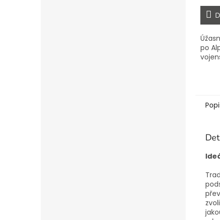
D
Úžasn
po Al
vojen
Popi
Det
Ide
Trad
pods
přev
zvol
jako