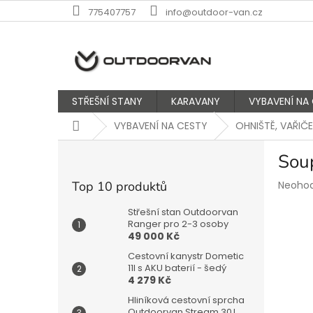
Přejít
775407757
info@outdoor-van.cz
na
obsah
STŘEŠNÍ STANY
KARAVANY
VYBAVENÍ NA
Domů
VYBAVENÍ NA CESTY
OHNIŠTĚ, VAŘIČE
P
Sou
o
s
Průmě
Top 10 produktů
Neoho
t
hodnoc
r
produk
Střešní stan Outdoorvan
a
Ranger pro 2-3 osoby
je
49 000 Kč
n
0,0
z
n
Cestovní kanystr Dometic
5
í
11l s AKU baterií - šedý
hvězdič
4 279 Kč
p
a
Hliníková cestovní sprcha
Outdoorvan Stream 30 l