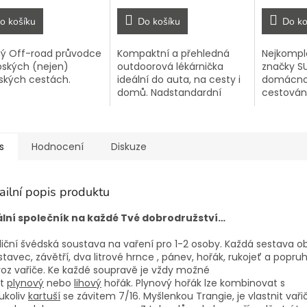
o košíku
Do košíku
Do ko
ý Off-road průvodce
Kompaktní a přehledná
Nejkomple
pských (nejen)
outdoorová lékárnička
značky SU
ských cestách.
ideální do auta, na cesty i
domácnost
domů. Nadstandardní
cestování
výbava, logické
odolná a
uspořádání a kompletně v
češtině –
češtině.
skutečné 
s
Hodnocení
Diskuze
ailní popis produktu
ální společník na každé Tvé dobrodružství…
iční švédská soustava na vaření pro 1-2 osoby. Každá sestava o
tavec, závětří, dva litrové hrnce , pánev, hořák, rukojeť a popru
oz vařiče. Ke každé soupravě je vždy možné
it
plynový
nebo
lihový
hořák. Plynový hořák lze kombinovat s
ukoliv
kartuší
se závitem 7/16. Myšlenkou Trangie, je vlastnit vaři