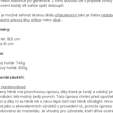
 nebo dokonce po generace. Z toho důvodu lze v případě ztrát
ození každý díl vařiče opět dokoupit.
 je možné sehnat širokou škálu
příslušenství
jako je třeba
nádob
ečný převoz lihu
,
příbor
nebo
obal
…
měry:
ěr: 18,5 cm
ka 10 cm
a:
vý hořák: 745g
ový hořák: 830g
riál závětří:
– Hardanodized
ený hliník má povrchovou úpravu, díky které je tvrdý a odolný pr
krábání. Má matný šedý povrch. Tato úprava chrání před opotř
zí a díky ní se hliník HA o něco lépe čistí než hliník Ultralight. Hm
ná jako u ekvivalentních výrobků v provedení UL, protože úprava 
rbována do materiálu. Je vhodný pro uživatele, kteří dříve oceni