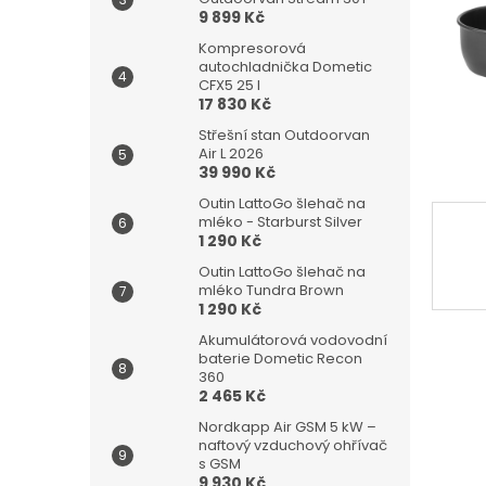
n
9 899 Kč
e
l
Kompresorová
autochladnička Dometic
CFX5 25 l
17 830 Kč
Střešní stan Outdoorvan
Air L 2026
39 990 Kč
Outin LattoGo šlehač na
mléko - Starburst Silver
1 290 Kč
Outin LattoGo šlehač na
mléko Tundra Brown
1 290 Kč
Akumulátorová vodovodní
baterie Dometic Recon
360
2 465 Kč
Nordkapp Air GSM 5 kW –
naftový vzduchový ohřívač
s GSM
9 930 Kč