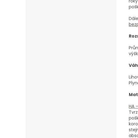
roky
pošk
Dále
bezp
Roz
Prům
výš
Váh
Liho
Plyn
Mate
HA 
Tvrz
poš
koro
stej
abso