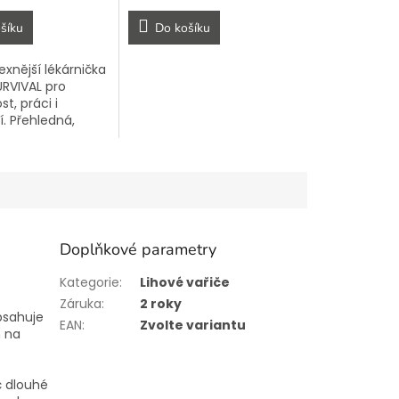
šíku
Do košíku
xnější lékárnička
RVIVAL pro
, práci i
. Přehledná,
 kompletně v
 připravená pro
situace.
Doplňkové parametry
Kategorie
:
Lihové vařiče
Záruka
:
2 roky
bsahuje
EAN
:
Zvolte variantu
h na
č dlouhé