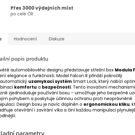
Přes 3000 výdejních míst
po celé ČR
s
Hodnocení
Diskuze
ailní popis produktu
větě automobilového designu představuje střešní box
Modula F
ení elegance a funkčnosti. Model
Falcon R přináší pokročilý
oautomatický
uzamykací systém
Smart Lock, který nabízí opti
binaci
komfortu
a
bezpečnosti
. Tento inovativní mechanism
azně zjednodušuje používání boxu – umožňuje jeho bezpečné uz
iným pohybem a poskytuje účinnou ochranu proti neoprávněné
pulaci. Design boxu je navíc doplněn o
ergonomickou kliku
, 
dňuje otevírání i zavírání víka a činí každou manipulaci plynulejš
dlnější.
ladní parametry