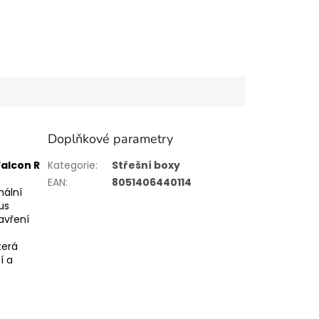
Doplňkové parametry
alcon R
Kategorie
:
Střešní boxy
EAN
:
8051406440114
mální
us
avření
která
í a