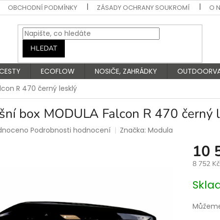
OBCHODNÍ PODMÍNKY
ZÁSADY OCHRANY SOUKROMÍ
O 
HLEDAT
 CESTY
ECOFLOW
NOSIČE, ZAHRÁDKY
OUTDOORV
con R 470 černý lesklý
ešní box MODULA Falcon R 470 černý l
rné
dnoceno
Podrobnosti hodnocení
Značka:
Modula
ení
10 
tu
8 752 K
Měrná
Skla
cena:
ek.
Můžeme 