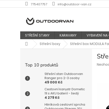
Přejít
775407757
info@outdoor-van.cz
na
obsah
STŘEŠNÍ STANY
KARAVANY
VYBAVENÍ NA
Domů
Střešní boxy
Střešní box MODULA Fal
P
Stř
o
s
Průmě
Top 10 produktů
Neoho
t
hodnoc
r
produk
Střešní stan Outdoorvan
a
Ranger pro 2-3 osoby
je
49 000 Kč
n
0,0
z
n
Cestovní kanystr Dometic
5
í
11l s AKU baterií - šedý
hvězdič
4 279 Kč
p
a
Hliníková cestovní sprcha
Outdoorvan Stream 30 l