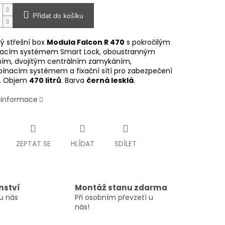
Přidat do košíku
ý střešní box
Modula Falcon R 470
s pokročilým
acím systémem Smart Lock, oboustranným
ním, dvojitým centrálním zamykáním,
pínacím systémem a fixační sítí pro zabezpečení
u. Objem
470 litrů
. Barva
černá lesklá
.
í informace
ZEPTAT SE
HLÍDAT
SDÍLET
nství
Montáž stanu zdarma
u nás
Při osobním převzetí u
nás!