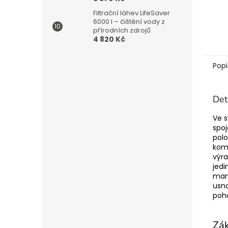
Filtrační láhev LifeSaver
6000 l – čištění vody z
přírodních zdrojů
4 820 Kč
Popi
Det
Ve s
spoj
pol
kom
výr
jed
mani
usna
poho
Zák