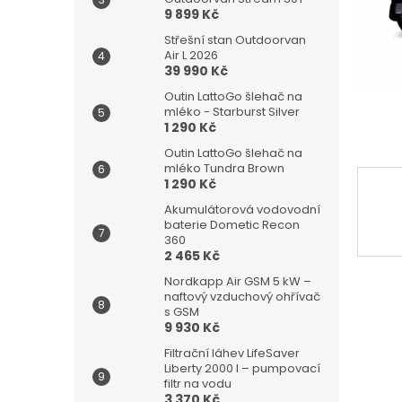
n
9 899 Kč
e
l
Střešní stan Outdoorvan
Air L 2026
39 990 Kč
Outin LattoGo šlehač na
mléko - Starburst Silver
1 290 Kč
Outin LattoGo šlehač na
mléko Tundra Brown
1 290 Kč
Akumulátorová vodovodní
baterie Dometic Recon
360
2 465 Kč
Nordkapp Air GSM 5 kW –
naftový vzduchový ohřívač
s GSM
9 930 Kč
Filtrační láhev LifeSaver
Liberty 2000 l – pumpovací
filtr na vodu
3 370 Kč