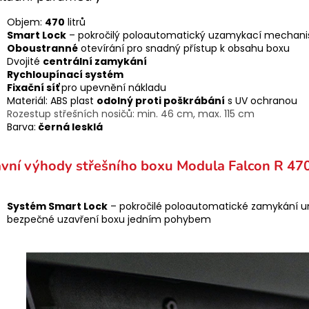
Objem:
470
litrů
Smart Lock
– pokročilý poloautomatický uzamykací mechan
Oboustranné
otevírání pro snadný přístup k obsahu boxu
Dvojité
centrální zamykání
Rychloupínací systém
Fixační síť
pro upevnění nákladu
Materiál: ABS plast
odolný proti poškrábání
s UV ochranou
Rozestup střešních nosičů: min. 46 cm, max. 115 cm
Barva:
černá lesklá
avní výhody střešního boxu Modula Falcon R 47
Systém Smart Lock
– pokročilé poloautomatické zamykání 
bezpečné uzavření boxu jedním pohybem