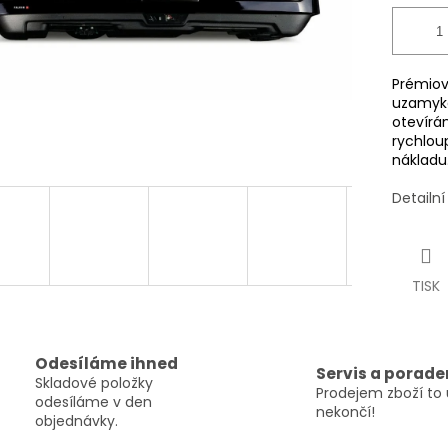
Prémiov
uzamyk
otevírá
rychlou
náklad
Detailn
TISK
Odesíláme ihned
Servis a porade
Skladové položky
Prodejem zboží to 
odesíláme v den
nekončí!
objednávky.