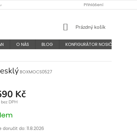
NÁS
FAQ - ČASTÉ OTÁZKY
VÝMĚNA A VRÁCENÍ ZBOŽÍ
Přihlášení
K
NÁKUPNÍ
Prázdný košík
KOŠÍK
AN
O NÁS
BLOG
KONFIGURÁTOR NOSIČŮ
esklý
BOXMOCS0527
590 Kč
č bez DPH
dem
doručit do:
11.8.2026