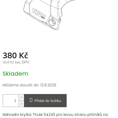
380 Kč
314 Kč bez DPH
Měrná
Skladem
cena:
Můžeme doručit do:
12.8.2026
Přidat do košíku
Náhradní krytka Thule 54245 pro levou stranu příčníků na