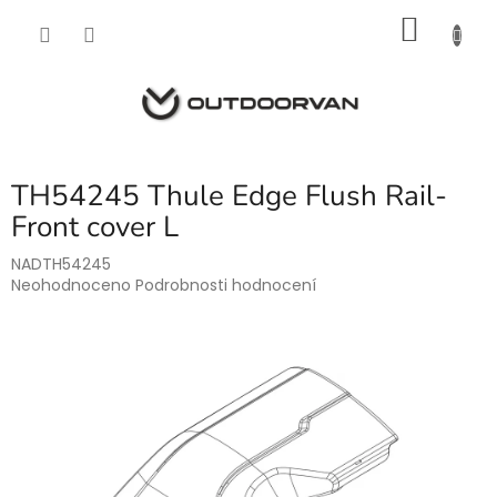
Přejít
NÁKU
na
obsah
KOŠÍK
TH54245 Thule Edge Flush Rail-
Front cover L
NADTH54245
Průměrné
Neohodnoceno
Podrobnosti hodnocení
hodnocení
produktu
je
0,0
z
5
hvězdiček.