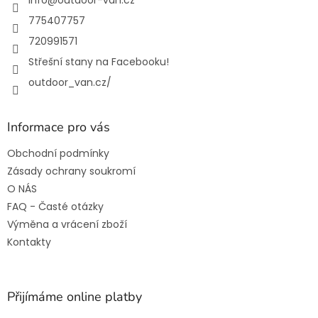
í
info
@
outdoor-van.cz
775407757
720991571
Střešní stany na Facebooku!
outdoor_van.cz/
Informace pro vás
Obchodní podmínky
Zásady ochrany soukromí
O NÁS
FAQ - Časté otázky
Výměna a vrácení zboží
Kontakty
Přijímáme online platby