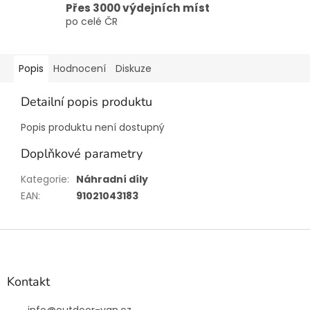
Přes 3000 výdejních míst
po celé ČR
Popis
Hodnocení
Diskuze
Detailní popis produktu
Popis produktu není dostupný
Doplňkové parametry
Kategorie
:
Náhradní díly
EAN
:
91021043183
Z
á
p
a
Kontakt
t