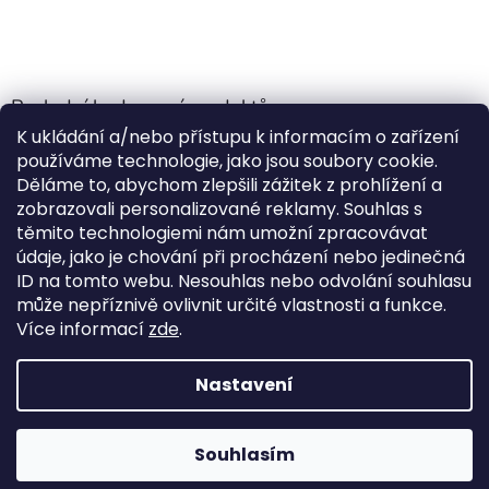
Poslední hodnocení produktů
K ukládání a/nebo přístupu k informacím o zařízení
Jehla do nádrže k nezávislému topení
používáme technologie, jako jsou soubory cookie.
Martin Nevrlý
|
Děláme to, abychom zlepšili zážitek z prohlížení a
Hodnocení produktu je 5 z 5 hvězdiček.
zobrazovali personalizované reklamy. Souhlas s
ano
těmito technologiemi nám umožní zpracovávat
údaje, jako je chování při procházení nebo jedinečná
Kempingové skládací křeslo Front Runner Expander Chair
ID na tomto webu. Nesouhlas nebo odvolání souhlasu
|
může nepříznivě ovlivnit určité vlastnosti a funkce.
Hodnocení produktu je 5 z 5 hvězdiček.
Více informací
zde
.
Nastavení
Vytvořil Shoptet
Souhlasím
Copyright 2026
Outdoor-van
. Všechna práva vyhrazena.