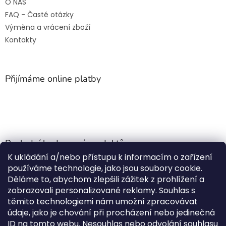
O NÁS
FAQ - Časté otázky
Výměna a vrácení zboží
Kontakty
Přijímáme online platby
Poslední hodnocení produktů
K ukládání a/nebo přístupu k informacím o zařízení
Jehla do nádrže k nezávislému topení
používáme technologie, jako jsou soubory cookie.
Martin Nevrlý
|
Děláme to, abychom zlepšili zážitek z prohlížení a
Hodnocení produktu je 5 z 5 hvězdiček.
zobrazovali personalizované reklamy. Souhlas s
ano
těmito technologiemi nám umožní zpracovávat
údaje, jako je chování při procházení nebo jedinečná
Kempingové skládací křeslo Front Runner Expander Chair
ID na tomto webu. Nesouhlas nebo odvolání souhlasu