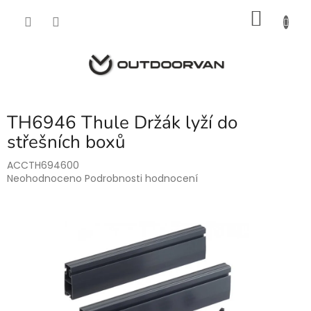
Přejít
NÁKU
na
obsah
KOŠÍK
TH6946 Thule Držák lyží do
střešních boxů
ACCTH694600
Průměrné
Neohodnoceno
Podrobnosti hodnocení
hodnocení
produktu
je
0,0
z
5
hvězdiček.