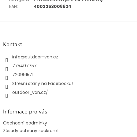
EAN
:
4002253008624
Z
á
p
a
Kontakt
t
í
info
@
outdoor-van.cz
775407757
720991571
Střešní stany na Facebooku!
outdoor_van.cz/
Informace pro vás
Obchodní podmínky
Zásady ochrany soukromí