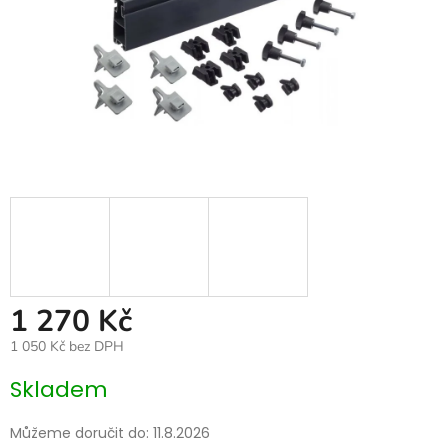
1 270 Kč
1 050 Kč bez DPH
Měrná
Skladem
cena:
Můžeme doručit do:
11.8.2026