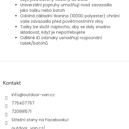
Univerzální popruhy umožňují nosit zavazadla
jako tašku nebo batoh
Odolná základní tkanina (1000D polyester) chrání
vaše zavazadla před povětrnostními vlivy
Tašky lze složit naplocho, aby se daly snadno
skladovat, když je nepotřebujete
Odlišné ID odznaky usnadňují rozpoznání
tašek/batohů
Z
á
p
a
Kontakt
t
í
info
@
outdoor-van.cz
775407757
720991571
Střešní stany na Facebooku!
outdoor_van.cz/