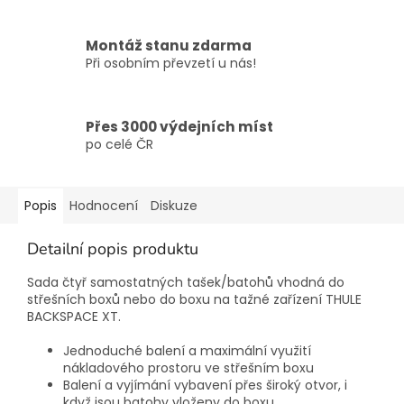
Montáž stanu zdarma
Při osobním převzetí u nás!
Přes 3000 výdejních míst
po celé ČR
Popis
Hodnocení
Diskuze
Detailní popis produktu
Sada čtyř samostatných tašek/batohů vhodná do
střešních boxů nebo do boxu na tažné zařízení THULE
BACKSPACE XT.
Jednoduché balení a maximální využití
nákladového prostoru ve střešním boxu
Balení a vyjímání vybavení přes široký otvor, i
když jsou batohy vloženy do boxu