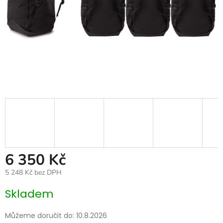
6 350 Kč
5 248 Kč bez DPH
Měrná
Skladem
cena:
Můžeme doručit do:
10.8.2026