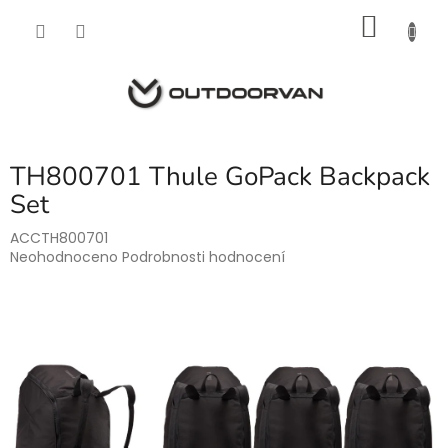
Přejít
NÁKU
na
obsah
KOŠÍK
TH800701 Thule GoPack Backpack
Set
ACCTH800701
Průměrné
Neohodnoceno
Podrobnosti hodnocení
hodnocení
produktu
je
0,0
z
5
hvězdiček.