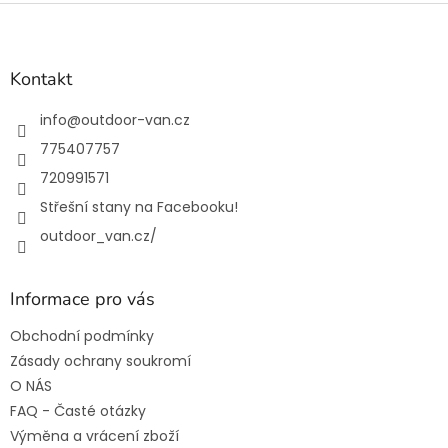
Z
á
p
a
Kontakt
t
í
info
@
outdoor-van.cz
775407757
720991571
Střešní stany na Facebooku!
outdoor_van.cz/
Informace pro vás
Obchodní podmínky
Zásady ochrany soukromí
O NÁS
FAQ - Časté otázky
Výměna a vrácení zboží