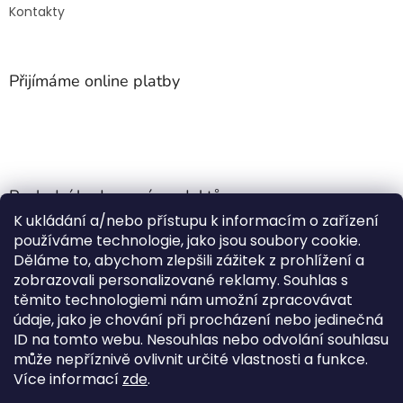
Kontakty
Přijímáme online platby
Poslední hodnocení produktů
K ukládání a/nebo přístupu k informacím o zařízení
Jehla do nádrže k nezávislému topení
používáme technologie, jako jsou soubory cookie.
Martin Nevrlý
|
Děláme to, abychom zlepšili zážitek z prohlížení a
Hodnocení produktu je 5 z 5 hvězdiček.
zobrazovali personalizované reklamy. Souhlas s
ano
těmito technologiemi nám umožní zpracovávat
údaje, jako je chování při procházení nebo jedinečná
Kempingové skládací křeslo Front Runner Expander Chair
ID na tomto webu. Nesouhlas nebo odvolání souhlasu
|
může nepříznivě ovlivnit určité vlastnosti a funkce.
Hodnocení produktu je 5 z 5 hvězdiček.
Více informací
zde
.