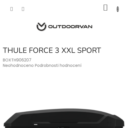
Přejít
NÁKU
na
obsah
KOŠÍK
THULE FORCE 3 XXL SPORT
BOXTH906207
Průměrné
Neohodnoceno
Podrobnosti hodnocení
hodnocení
produktu
je
0,0
z
5
hvězdiček.