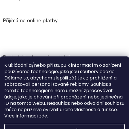
Přijímáme online platby
Poslední hodnocení produktů
K ukládání a/nebo přístupu k informacím o zařízení
Jehla do nádrže k nezávislému topení
používáme technologie, jako jsou soubory cookie.
Martin Nevrlý
|
Děláme to, abychom zlepšili zážitek z prohlížení a
Hodnocení produktu je 5 z 5 hvězdiček.
zobrazovali personalizované reklamy. Souhlas s
ano
těmito technologiemi nám umožní zpracovávat
údaje, jako je chování při procházení nebo jedinečná
Kempingové skládací křeslo Front Runner Expander Chair
ID na tomto webu. Nesouhlas nebo odvolání souhlasu
|
může nepříznivě ovlivnit určité vlastnosti a funkce.
Hodnocení produktu je 5 z 5 hvězdiček.
Více informací
zde
.