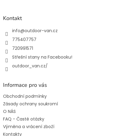
á
p
a
Kontakt
t
í
info
@
outdoor-van.cz
775407757
720991571
Střešní stany na Facebooku!
outdoor_van.cz/
Informace pro vás
Obchodní podmínky
Zásady ochrany soukromí
O NÁS
FAQ - Časté otázky
Výměna a vrácení zboží
Kontakty