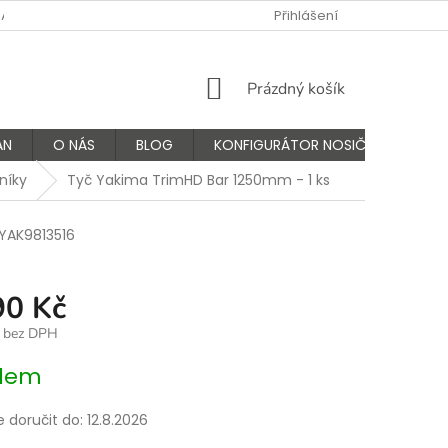
NÁS
FAQ - ČASTÉ OTÁZKY
VÝMĚNA A VRÁCENÍ ZBOŽÍ
Přihlášení
K
NÁKUPNÍ
Prázdný košík
KOŠÍK
AN
O NÁS
BLOG
KONFIGURÁTOR NOSIČŮ
čníky
Tyč Yakima TrimHD Bar 1250mm - 1 ks
YAK9813516
90 Kč
č bez DPH
dem
doručit do:
12.8.2026