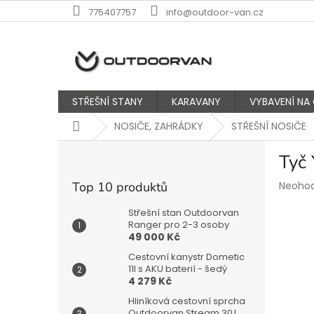
Přejít
775407757
info@outdoor-van.cz
na
obsah
STŘEŠNÍ STANY
KARAVANY
VYBAVENÍ NA
Domů
NOSIČE, ZAHRÁDKY
STŘEŠNÍ NOSIČE
P
Tyč
o
s
Průmě
Top 10 produktů
Neoho
t
hodnoc
r
produk
Střešní stan Outdoorvan
a
Ranger pro 2-3 osoby
je
49 000 Kč
n
0,0
z
n
Cestovní kanystr Dometic
5
í
11l s AKU baterií - šedý
hvězdič
4 279 Kč
p
a
Hliníková cestovní sprcha
Outdoorvan Stream 30 l