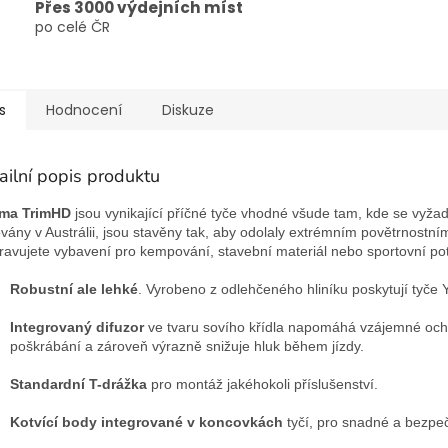
Přes 3000 výdejních míst
po celé ČR
s
Hodnocení
Diskuze
ailní popis produktu
ima TrimHD
jsou vynikající příčné tyče vhodné všude tam, kde se vyža
ovány v Austrálii, jsou stavěny tak, aby odolaly extrémním povětrnost
ravujete vybavení pro kempování, stavební materiál nebo sportovní potř
Robustní ale lehké
. Vyrobeno z odlehčeného hliníku poskytují tyče
Integrovaný difuzor
ve tvaru sovího křídla napomáhá vzájemné ochr
poškrábání a zároveň výrazně snižuje hluk během jízdy.
Standardní T-drážka
pro montáž jakéhokoli příslušenství.
Kotvící body integrované v koncovkách
tyčí, pro snadné a bezpeč