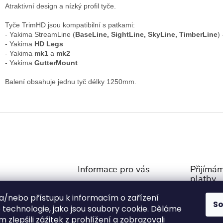
Atraktivní design a nízký profil tyče.
Tyče TrimHD jsou kompatibilní s patkami:
- Yakima StreamLine (
BaseLine, SightLine, SkyLine, TimberLine
)
- Yakima
HD Legs
- Yakima
mk1
a
mk2
- Yakima
GutterMount
Balení obsahuje jednu tyč délky 1250mm.
Informace pro vás
Přijímám
platby
Obchodní podmínky
@
outdoor-van.cz
 a/nebo přístupu k informacím o zařízení
Zásady ochrany soukromí
S
07757
technologie, jako jsou soubory cookie. Děláme
O NÁS
1571
 zlepšili zážitek z prohlížení a zobrazovali