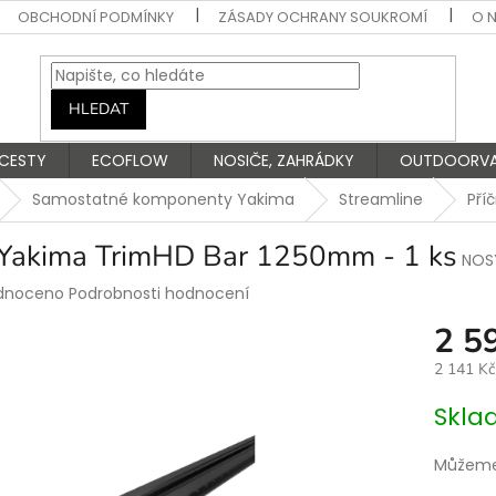
OBCHODNÍ PODMÍNKY
ZÁSADY OCHRANY SOUKROMÍ
O 
HLEDAT
 CESTY
ECOFLOW
NOSIČE, ZAHRÁDKY
OUTDOORV
Samostatné komponenty Yakima
Streamline
Pří
 Yakima TrimHD Bar 1250mm - 1 ks
NOS
rné
dnoceno
Podrobnosti hodnocení
ení
2 5
tu
2 141 K
Měrná
Skla
cena:
ek.
Můžeme 