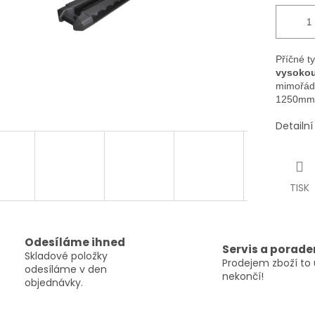
Příčné t
vysokou
mimořádn
1250mm
Detailn
TISK
Odesíláme ihned
Servis a porade
Skladové položky
Prodejem zboží to 
odesíláme v den
nekončí!
objednávky.