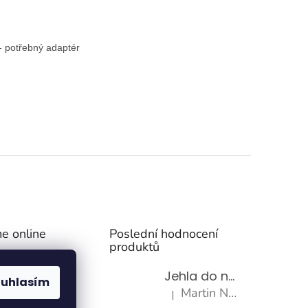
 - potřebný adaptér
e online
Poslední hodnocení
produktů
Jehla do nádrže k nezávislému topení
ouhlasím
Martin Nevrlý
|
Hodnocení produktu je 5 z 5 h