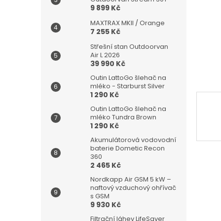
n
9 899 Kč
e
l
MAXTRAX MKII / Orange
7 255 Kč
Střešní stan Outdoorvan
Air L 2026
39 990 Kč
Outin LattoGo šlehač na
mléko - Starburst Silver
1 290 Kč
Outin LattoGo šlehač na
mléko Tundra Brown
1 290 Kč
Akumulátorová vodovodní
baterie Dometic Recon
360
2 465 Kč
Nordkapp Air GSM 5 kW –
naftový vzduchový ohřívač
s GSM
9 930 Kč
Filtrační láhev LifeSaver