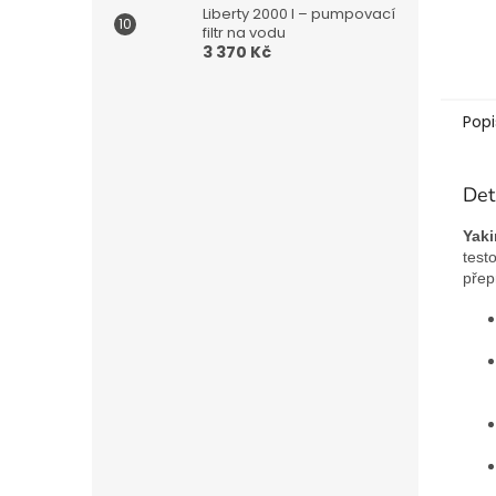
Liberty 2000 l – pumpovací
filtr na vodu
3 370 Kč
Popi
Det
Yak
test
přep