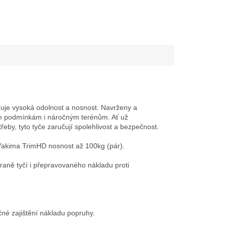
duje vysoká odolnost a nosnost. Navrženy a
ním podmínkám i náročným terénům. Ať už
eby, tyto tyče zaručují spolehlivost a bezpečnost.
 Yakima TrimHD nosnost až 100kg (pár).
aně tyčí i přepravovaného nákladu proti
né zajištění nákladu popruhy.