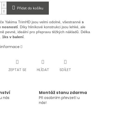
Přidat do košíku
yče Yakima TrimHD jsou velmi odolné, všestranné
s
 nosností
. Díky hliníkové konstrukci jsou lehké, ale
ě pevné, ideální pro přepravu těžkých nákladů. Délka
.
1ks v balení
.
í informace
ZEPTAT SE
HLÍDAT
SDÍLET
nství
Montáž stanu zdarma
u nás
Při osobním převzetí u
nás!