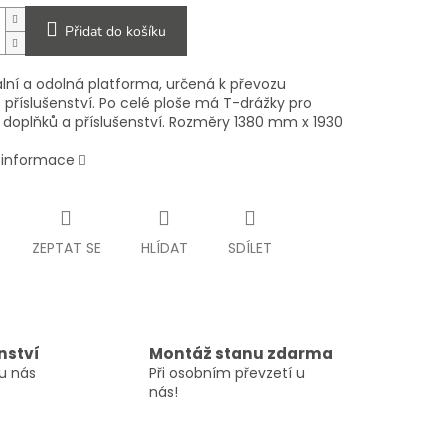
Přidat do košíku
ální a odolná platforma, určená k převozu
 příslušenství. Po celé ploše má T-drážky pro
doplňků a příslušenství. Rozměry 1380 mm x 1930
í informace
ZEPTAT SE
HLÍDAT
SDÍLET
nství
Montáž stanu zdarma
u nás
Při osobním převzetí u
nás!