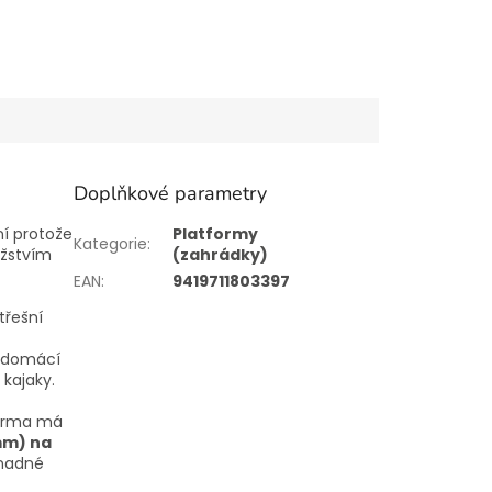
Doplňkové parametry
ní protože
Platformy
Kategorie
:
žstvím
(zahrádky)
EAN
:
9419711803397
třešní
o domácí
 kajaky.
forma má
mm) na
nadné