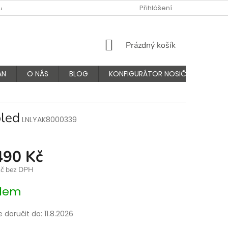
NÁS
FAQ - ČASTÉ OTÁZKY
VÝMĚNA A VRÁCENÍ ZBOŽÍ
Přihlášení
K
NÁKUPNÍ
Prázdný košík
KOŠÍK
AN
O NÁS
BLOG
KONFIGURÁTOR NOSIČŮ
led
LNLYAK8000339
490 Kč
Kč bez DPH
dem
doručit do:
11.8.2026