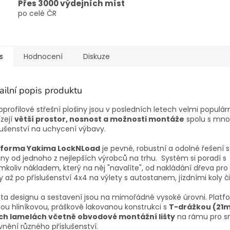
Přes 3000 výdejních míst
po celé ČR
s
Hodnocení
Diskuze
ailní popis produktu
oprofilové střešní plošiny jsou v posledních letech velmi populár
zejí
větší prostor, nosnost a možnosti montáže
spolu s mno
lušenství na uchycení výbavy.
tforma Yakima LockNLoad
je pevné, robustní a odolné řešení s
iny od jednoho z nejlepších výrobců na trhu. Systém si poradí s
mkoliv nákladem, který na něj "navalíte", od nakládání dřeva pr
ly až po příslušenství 4x4 na výlety s autostanem, jízdními koly či
ita designu a sestavení jsou na mimořádně vysoké úrovni. Plat
ou hliníkovou, práškově lakovanou konstrukci s
T-drážkou (21
ch lamelách včetně obvodové montážní lišty
na rámu pro s
nění různého příslušenství.