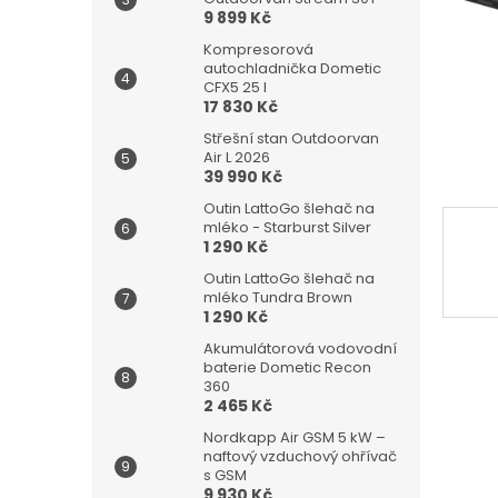
n
9 899 Kč
e
l
Kompresorová
autochladnička Dometic
CFX5 25 l
17 830 Kč
Střešní stan Outdoorvan
Air L 2026
39 990 Kč
Outin LattoGo šlehač na
mléko - Starburst Silver
1 290 Kč
Outin LattoGo šlehač na
mléko Tundra Brown
1 290 Kč
Akumulátorová vodovodní
baterie Dometic Recon
360
2 465 Kč
Nordkapp Air GSM 5 kW –
naftový vzduchový ohřívač
s GSM
9 930 Kč