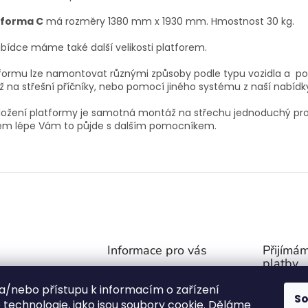
tforma C
má rozměry 1380 mm x 1930 mm. Hmostnost 30 kg.
bídce máme také další velikosti platforem.
formu lze namontovat různými způsoby podle typu vozidla a p
ž na střešní příčníky, nebo pomocí jiného systému z naší nabídk
ložení platformy je samotná montáž na střechu jednoduchý pr
em lépe Vám to půjde s dalším pomocníkem.
Informace pro vás
Přijímám
platby
Obchodní podmínky
@
outdoor-van.cz
 a/nebo přístupu k informacím o zařízení
Zásady ochrany soukromí
S
07757
technologie, jako jsou soubory cookie. Děláme