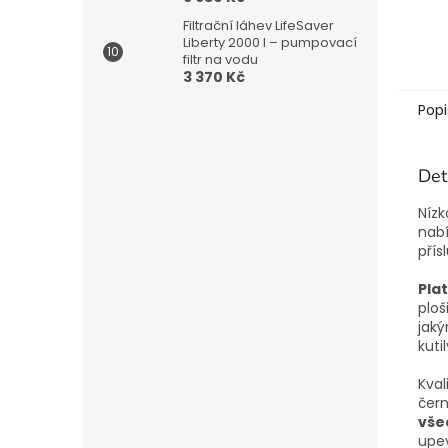
Filtrační láhev LifeSaver
Liberty 2000 l – pumpovací
filtr na vodu
3 370 Kč
Popi
Det
Nízk
nabí
přís
Pla
ploš
jaký
kuti
Kval
čern
vše
upev