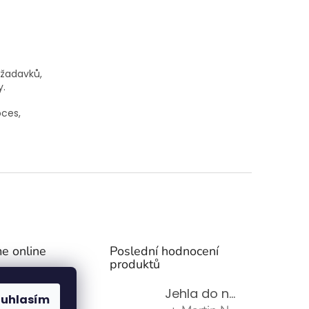
ožadavků,
y.
oces,
e online
Poslední hodnocení
produktů
Jehla do nádrže k nezávislému topení
ouhlasím