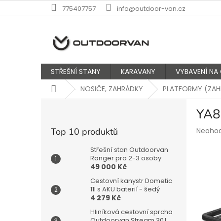
Přejít
775407757
info@outdoor-van.cz
na
obsah
STŘEŠNÍ STANY
KARAVANY
VYBAVENÍ NA
Domů
NOSIČE, ZAHRÁDKY
PLATFORMY (ZAH
P
YA8
o
s
Průmě
Top 10 produktů
Neoho
t
hodnoc
r
produk
Střešní stan Outdoorvan
a
Ranger pro 2-3 osoby
je
49 000 Kč
n
0,0
z
n
Cestovní kanystr Dometic
5
í
11l s AKU baterií - šedý
hvězdič
4 279 Kč
p
a
Hliníková cestovní sprcha
Outdoorvan Stream 30 l