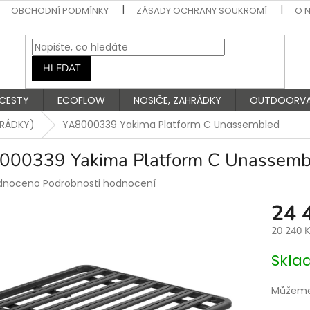
OBCHODNÍ PODMÍNKY
ZÁSADY OCHRANY SOUKROMÍ
O 
HLEDAT
 CESTY
ECOFLOW
NOSIČE, ZAHRÁDKY
OUTDOORV
RÁDKY)
YA8000339 Yakima Platform C Unassembled
000339 Yakima Platform C Unassemb
rné
dnoceno
Podrobnosti hodnocení
ení
24 
tu
20 240 
Měrná
Skla
cena:
ek.
Můžeme 