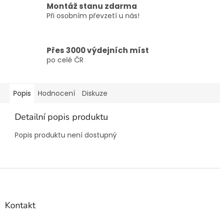
Montáž stanu zdarma
Při osobním převzetí u nás!
Přes 3000 výdejních míst
po celé ČR
Popis
Hodnocení
Diskuze
Detailní popis produktu
Popis produktu není dostupný
Z
á
p
a
Kontakt
t