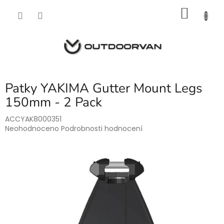
Přejít
NÁKU
na
obsah
KOŠÍK
Patky YAKIMA Gutter Mount Legs
150mm - 2 Pack
ACCYAK8000351
Průměrné
Neohodnoceno
Podrobnosti hodnocení
hodnocení
produktu
je
0,0
z
5
hvězdiček.