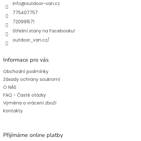
í
info
@
outdoor-van.cz
775407757
720991571
Střešní stany na Facebooku!
outdoor_van.cz/
Informace pro vás
Obchodní podmínky
Zásady ochrany soukromí
O NÁS
FAQ - Časté otázky
Výměna a vrácení zboží
Kontakty
Přijímáme online platby