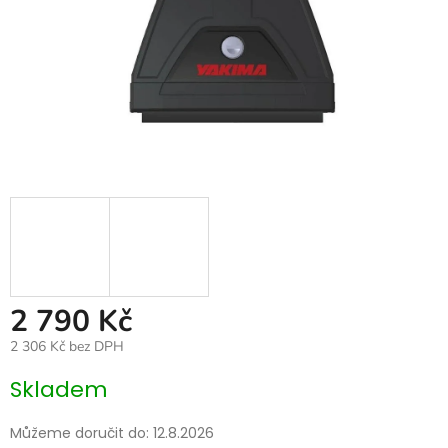
2 790 Kč
2 306 Kč bez DPH
Měrná
Skladem
cena:
Můžeme doručit do:
12.8.2026