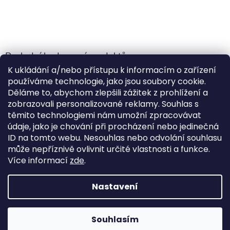
Poslední hodnocení produktů
K ukládání a/nebo přístupu k informacím o zařízení
Jehla do nádrže k nezávislému topení
používáme technologie, jako jsou soubory cookie.
Martin Nevrlý
|
Děláme to, abychom zlepšili zážitek z prohlížení a
Hodnocení produktu je 5 z 5 hvězdiček.
zobrazovali personalizované reklamy. Souhlas s
ano
těmito technologiemi nám umožní zpracovávat
údaje, jako je chování při procházení nebo jedinečná
Kempingové skládací křeslo Front Runner Expander Chair
ID na tomto webu. Nesouhlas nebo odvolání souhlasu
|
může nepříznivě ovlivnit určité vlastnosti a funkce.
Hodnocení produktu je 5 z 5 hvězdiček.
Více informací
zde
.
Nastavení
Vytvořil Shoptet
Souhlasím
Copyright 2026
Outdoor-van
. Všechna práva vyhrazena.