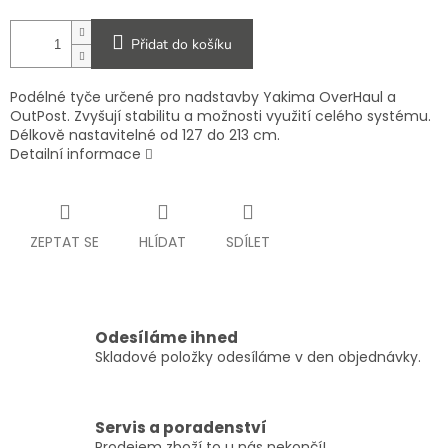
Přidat do košíku
Podélné tyče určené pro nadstavby Yakima OverHaul a
OutPost. Zvyšují stabilitu a možnosti využití celého systému.
Délkově nastavitelné od 127 do 213 cm.
Detailní informace
ZEPTAT SE
HLÍDAT
SDÍLET
Odesíláme ihned
Skladové položky odesíláme v den objednávky.
Servis a poradenství
Prodejem zboží to u nás nekončí!