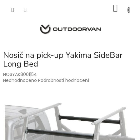
Přejít
NÁKU
na
obsah
KOŠÍK
Nosič na pick-up Yakima SideBar
Long Bed
NOSYAK8001154
Průměrné
Neohodnoceno
Podrobnosti hodnocení
hodnocení
produktu
je
0,0
z
5
hvězdiček.