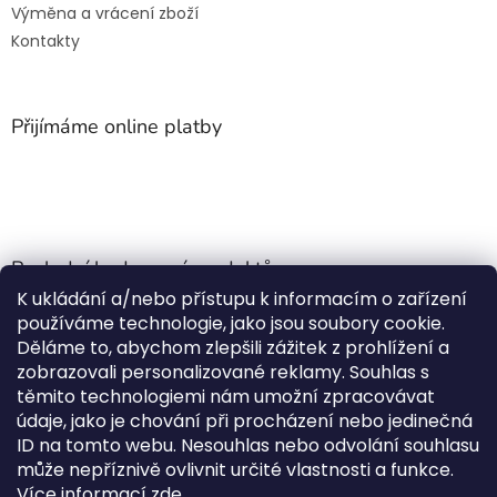
Výměna a vrácení zboží
Kontakty
Přijímáme online platby
Poslední hodnocení produktů
K ukládání a/nebo přístupu k informacím o zařízení
Jehla do nádrže k nezávislému topení
používáme technologie, jako jsou soubory cookie.
Martin Nevrlý
|
Děláme to, abychom zlepšili zážitek z prohlížení a
Hodnocení produktu je 5 z 5 hvězdiček.
zobrazovali personalizované reklamy. Souhlas s
ano
těmito technologiemi nám umožní zpracovávat
údaje, jako je chování při procházení nebo jedinečná
Kempingové skládací křeslo Front Runner Expander Chair
ID na tomto webu. Nesouhlas nebo odvolání souhlasu
|
může nepříznivě ovlivnit určité vlastnosti a funkce.
Hodnocení produktu je 5 z 5 hvězdiček.
Více informací
zde
.