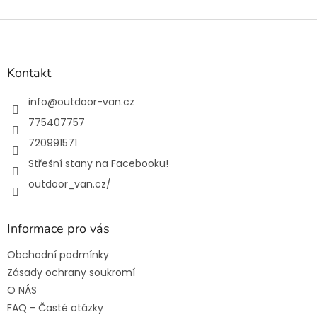
Z
á
p
a
Kontakt
t
í
info
@
outdoor-van.cz
775407757
720991571
Střešní stany na Facebooku!
outdoor_van.cz/
Informace pro vás
Obchodní podmínky
Zásady ochrany soukromí
O NÁS
FAQ - Časté otázky