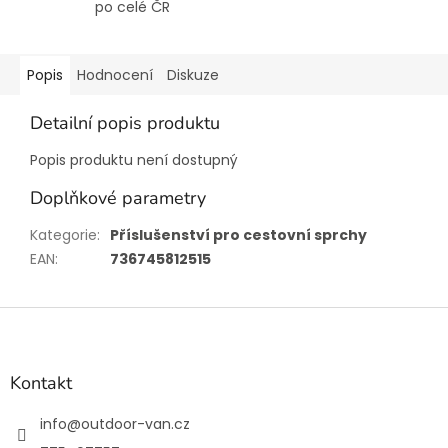
po celé ČR
Popis
Hodnocení
Diskuze
Detailní popis produktu
Popis produktu není dostupný
Doplňkové parametry
Kategorie
:
Příslušenství pro cestovní sprchy
EAN
:
736745812515
Z
á
p
a
Kontakt
t
í
info
@
outdoor-van.cz