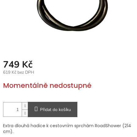
749 Kč
619 Kč bez DPH
Měrná
Momentálně nedostupné
cena:
Přidat do košíku
Extra dlouhá hadice k cestovním sprchám RoadShower (214
cm).