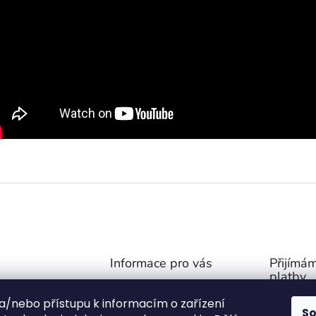
Informace pro vás
Přijímám
platby
Obchodní podmínky
@
outdoor-van.cz
 a/nebo přístupu k informacím o zařízení
Zásady ochrany soukromí
S
07757