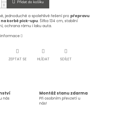
Přidat do košíku
é, jednoduché a spolehlivé řešení pro
přepravu
l na korbě pick-upu
. Šířka 134 cm, stabilní
í, ochrana rámu i laku auta.
í informace
ZEPTAT SE
HLÍDAT
SDÍLET
nství
Montáž stanu zdarma
u nás
Při osobním převzetí u
nás!