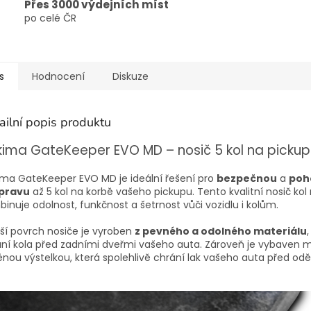
Přes 3000 výdejních míst
po celé ČR
s
Hodnocení
Diskuze
ailní popis produktu
ima GateKeeper EVO MD – nosič 5 kol na pickup
ma GateKeeper EVO MD je ideální řešení pro
bezpečnou
a
poh
pravu
až 5 kol na korbě vašeho pickupu. Tento kvalitní nosič kol
inuje odolnost, funkčnost a šetrnost vůči vozidlu i kolům.
ší povrch nosiče je vyroben
z pevného a odolného materiálu
,
ní kola před zadními dveřmi vašeho auta. Zároveň je vybaven 
ěnou výstelkou, která spolehlivě chrání lak vašeho auta před od