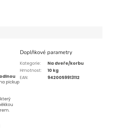
Doplňkové parametry
Kategorie
:
Na dveře/korbu
Hmotnost
:
10 kg
odlnou
EAN
:
9420059913112
 na pickup
 který
měkkou
ěrem.