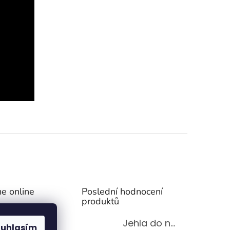
e online
Poslední hodnocení
produktů
Jehla do nádrže k nezávislému topení
ouhlasím