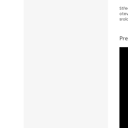
Stře
otev
srol
Pre