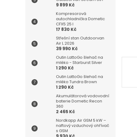
n
9 899 Kč
e
l
Kompresorová
autochladnička Dometic
CFX5 25 l
17 830 Kč
Střešní stan Outdoorvan
Air L 2026
39 990 Kč
Outin LattoGo šlehač na
mléko - Starburst Silver
1 290 Kč
Outin LattoGo šlehač na
mléko Tundra Brown
1 290 Kč
Akumulátorová vodovodní
baterie Dometic Recon
360
2 465 Kč
Nordkapp Air GSM 5 kW –
naftový vzduchový ohřívač
s GSM
9 930 Kč