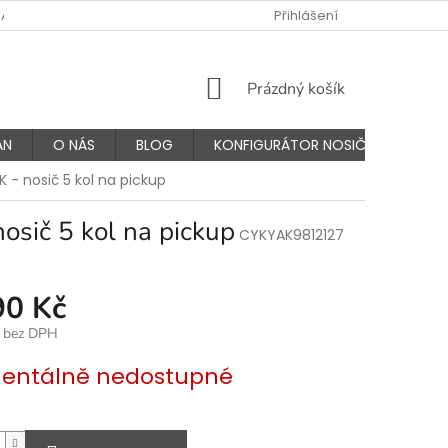
NÁS
FAQ - ČASTÉ OTÁZKY
VÝMĚNA A VRÁCENÍ ZBOŽÍ
Přihlášení
K
NÁKUPNÍ
Prázdný košík
KOŠÍK
AN
O NÁS
BLOG
KONFIGURÁTOR NOSIČŮ
- nosič 5 kol na pickup
ič 5 kol na pickup
CYKYAK9812127
90 Kč
č bez DPH
ntálně nedostupné