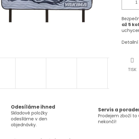
Bezpečn
až 5 ko
uchycen
Detailn
TISK
Odesíláme ihned
Servis a porade
Skladové položky
Prodejem zboží to 
odesíláme v den
nekončí!
objednávky.