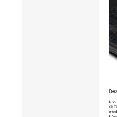
Bez
Nosi
SitT
stab
běh