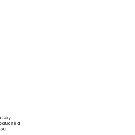
ržáky
noduché a
dou