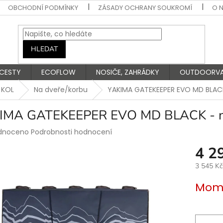
OBCHODNÍ PODMÍNKY
ZÁSADY OCHRANY SOUKROMÍ
O 
HLEDAT
 CESTY
ECOFLOW
NOSIČE, ZAHRÁDKY
OUTDOORV
 KOL
Na dveře/korbu
YAKIMA GATEKEEPER EVO MD BLACK 
IMA GATEKEEPER EVO MD BLACK - nos
rné
dnoceno
Podrobnosti hodnocení
ení
4 2
tu
3 545 K
Měrná
Mome
cena:
ek.