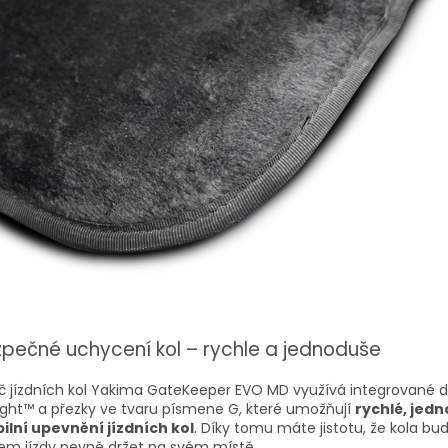
pečné uchycení kol – rychle a jednoduše
č jízdních kol Yakima GateKeeper EVO MD využívá integrované d
ight™ a přezky ve tvaru písmene G, které umožňují
rychlé, jed
ilní upevnění jízdních kol
. Díky tomu máte jistotu, že kola bu
em jízdy pevně držet na svém místě.