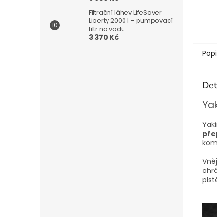
Filtrační láhev LifeSaver
Liberty 2000 l – pumpovací
filtr na vodu
3 370 Kč
Popi
Det
Yak
Yaki
pře
komb
Vněj
chrá
plst