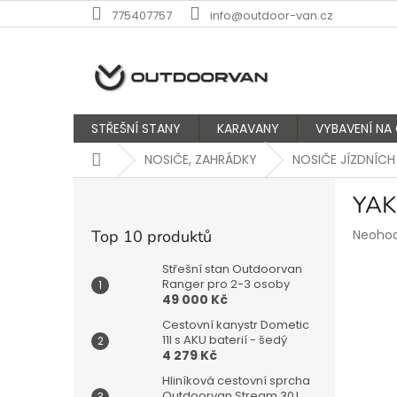
Přejít
775407757
info@outdoor-van.cz
na
obsah
STŘEŠNÍ STANY
KARAVANY
VYBAVENÍ NA
Domů
NOSIČE, ZAHRÁDKY
NOSIČE JÍZDNÍCH
P
YAK
o
s
Průmě
Top 10 produktů
Neoho
t
hodnoc
r
produk
Střešní stan Outdoorvan
a
Ranger pro 2-3 osoby
je
49 000 Kč
n
0,0
z
n
Cestovní kanystr Dometic
5
í
11l s AKU baterií - šedý
hvězdič
4 279 Kč
p
a
Hliníková cestovní sprcha
Outdoorvan Stream 30 l