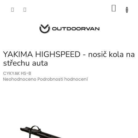
Přejít
NÁKU
na
obsah
KOŠÍK
YAKIMA HIGHSPEED - nosič kola na
střechu auta
CYKYAK HS-B
Průměrné
Neohodnoceno
Podrobnosti hodnocení
hodnocení
produktu
je
0,0
z
5
hvězdiček.