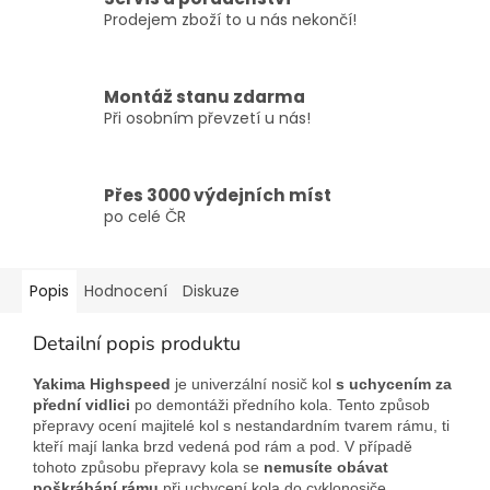
Prodejem zboží to u nás nekončí!
Montáž stanu zdarma
Při osobním převzetí u nás!
Přes 3000 výdejních míst
po celé ČR
Popis
Hodnocení
Diskuze
Detailní popis produktu
Yakima Highspeed
je univerzální nosič kol
s uchycením za
přední vidlici
po demontáži předního kola. Tento způsob
přepravy ocení majitelé kol s nestandardním tvarem rámu, ti
kteří mají lanka brzd vedená pod rám a pod. V případě
tohoto způsobu přepravy kola se
nemusíte obávat
poškrábání rámu
při uchycení kola do cyklonosiče.