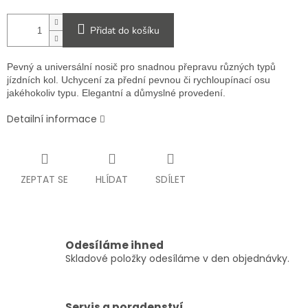
Přidat do košíku
Pevný a universální nosič pro snadnou přepravu různých typů
jízdních kol. Uchycení za přední pevnou či rychloupínací osu
jakéhokoliv typu. Elegantní a důmyslné provedení.
Detailní informace
ZEPTAT SE
HLÍDAT
SDÍLET
Odesíláme ihned
Skladové položky odesíláme v den objednávky.
Servis a poradenství