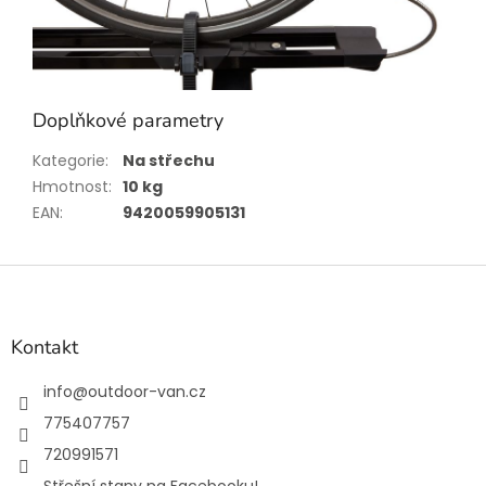
Doplňkové parametry
Kategorie
:
Na střechu
Hmotnost
:
10 kg
EAN
:
9420059905131
Z
á
p
a
Kontakt
t
í
info
@
outdoor-van.cz
775407757
720991571