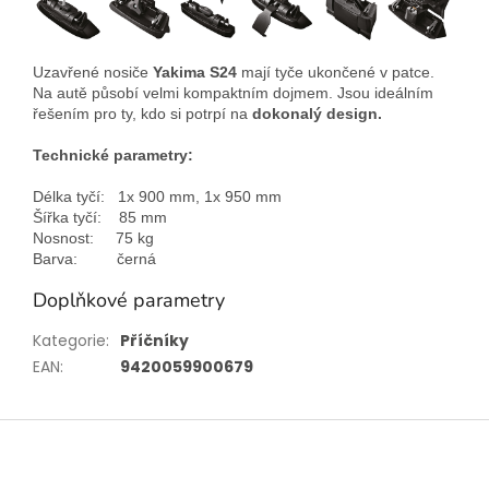
Uzavřené nosiče
Yakima S24
mají tyče ukončené v patce.
Na autě působí velmi kompaktním dojmem. Jsou ideálním
řešením pro ty, kdo si potrpí na
dokonalý design.
Technické parametry:
Délka tyčí
: 1x 900
mm, 1x 950 mm
Šířka tyčí
:
85 mm
Nosnost
:
75 kg
Barva
: černá
Doplňkové parametry
Kategorie
:
Příčníky
EAN
:
9420059900679
Z
á
p