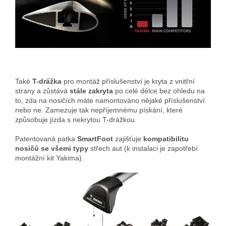
Také
T-drážka
pro montáž příslušenství je kryta z vnitřní
strany a zůstává
stále zakryta
po celé délce bez ohledu na
to, zda na nosičích máte namontováno nějaké příslušenství
nebo ne. Zamezuje tak nepříjemnému pískání, které
způsobuje jízda s nekrytou T-drážkou.
Patentovaná patka
SmartFoot
zajišťuje
kompatibilitu
nosičů se všemi typy
střech aut (k instalaci je zapotřebí
montážní kit Yakima).