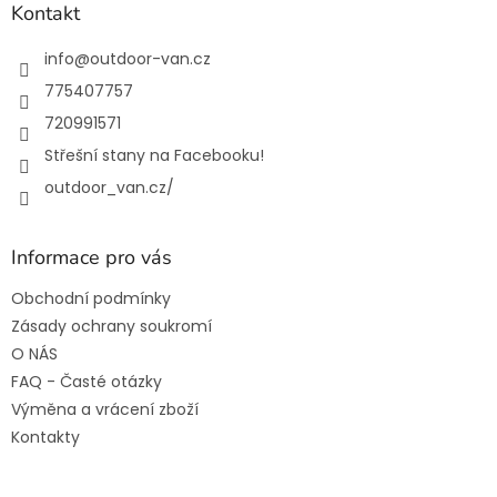
a
Kontakt
t
í
info
@
outdoor-van.cz
775407757
720991571
Střešní stany na Facebooku!
outdoor_van.cz/
Informace pro vás
Obchodní podmínky
Zásady ochrany soukromí
O NÁS
FAQ - Časté otázky
Výměna a vrácení zboží
Kontakty