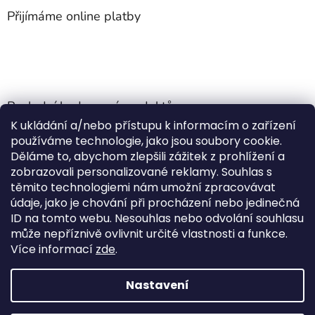
Přijímáme online platby
Poslední hodnocení produktů
K ukládání a/nebo přístupu k informacím o zařízení
Jehla do nádrže k nezávislému topení
používáme technologie, jako jsou soubory cookie.
Martin Nevrlý
|
Děláme to, abychom zlepšili zážitek z prohlížení a
Hodnocení produktu je 5 z 5 hvězdiček.
zobrazovali personalizované reklamy. Souhlas s
ano
těmito technologiemi nám umožní zpracovávat
údaje, jako je chování při procházení nebo jedinečná
Kempingové skládací křeslo Front Runner Expander Chair
ID na tomto webu. Nesouhlas nebo odvolání souhlasu
|
může nepříznivě ovlivnit určité vlastnosti a funkce.
Hodnocení produktu je 5 z 5 hvězdiček.
Více informací
zde
.
Nastavení
Vytvořil Shoptet