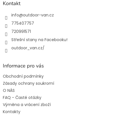
a
Kontakt
t
í
info
@
outdoor-van.cz
775407757
720991571
Střešní stany na Facebooku!
outdoor_van.cz/
Informace pro vás
Obchodní podmínky
Zásady ochrany soukromí
O NÁS
FAQ - Časté otázky
Výměna a vrácení zboží
Kontakty