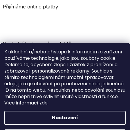
Přijímáme online platby
Poslední hodnocení produktů
K ukládání a/nebo přístupu k informacím o zařízení
Jehla do nádrže k nezávislému topení
používáme technologie, jako jsou soubory cookie.
Martin Nevrlý
|
Děláme to, abychom zlepšili zážitek z prohlížení a
Hodnocení produktu je 5 z 5 hvězdiček.
zobrazovali personalizované reklamy. Souhlas s
ano
těmito technologiemi nám umožní zpracovávat
údaje, jako je chování při procházení nebo jedinečná
Kempingové skládací křeslo Front Runner Expander Chair
ID na tomto webu. Nesouhlas nebo odvolání souhlasu
|
může nepříznivě ovlivnit určité vlastnosti a funkce.
Hodnocení produktu je 5 z 5 hvězdiček.
Více informací
zde
.
Nastavení
Vytvořil Shoptet