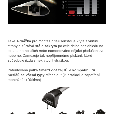
Také
T-drážka
pro montáž příslušenství je kryta z vnitřní
strany a zůstává
stále zakryta
po celé délce bez ohledu na
to, zda na nosičích máte namontováno nějaké příslušenství
nebo ne. Zamezuje tak nepříjemnému pískání, které
způsobuje jízda s nekrytou T-drážkou.
Patentovaná patka
SmartFoot
zajišťuje
kompatibilitu
nosičů se všemi typy
střech aut (k instalaci je zapotřebí
montážní kit Yakima).