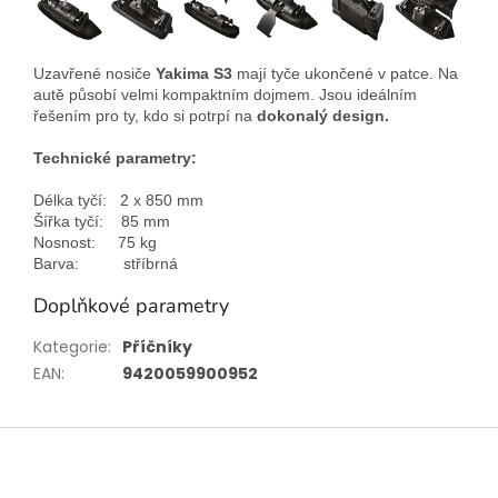
Uzavřené nosiče
Yakima S3
mají tyče ukončené v patce. Na
autě působí velmi kompaktním dojmem. Jsou ideálním
řešením pro ty, kdo si potrpí na
dokonalý design.
Technické parametry:
Délka tyčí
:
2 x 850 mm
Šířka tyčí
:
85 mm
Nosnost
:
75 kg
Barva
: stříbrná
Doplňkové parametry
Kategorie
:
Příčníky
EAN
:
9420059900952
Z
á
p