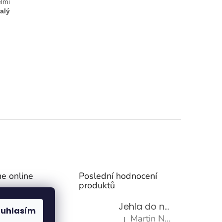
elmi
alý
e online
Poslední hodnocení
produktů
Jehla do nádrže k nezávislému topení
ouhlasím
Martin Nevrlý
|