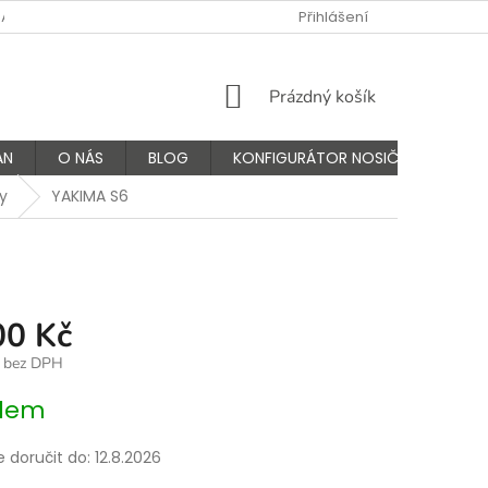
NÁS
FAQ - ČASTÉ OTÁZKY
VÝMĚNA A VRÁCENÍ ZBOŽÍ
Přihlášení
K
NÁKUPNÍ
Prázdný košík
KOŠÍK
AN
O NÁS
BLOG
KONFIGURÁTOR NOSIČŮ
ky
YAKIMA S6
00 Kč
č bez DPH
dem
doručit do:
12.8.2026