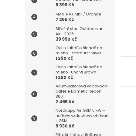
n
9 899 Kč
e
l
MAXTRAX MKII / Orange
7 255 Kč
Střešní stan Outdoorvan
Air L 2026
39 990 Kč
Outin LattoGo šlehač na
mléko - Starburst Silver
1 290 Kč
Outin LattoGo šlehač na
mléko Tundra Brown
1 290 Kč
Akumulátorová vodovodní
baterie Dometic Recon
360
2 465 Kč
Nordkapp Air GSM 5 kW –
naftový vzduchový ohřívač
s GSM
9 930 Kč
Filtrační láhev LifeSaver