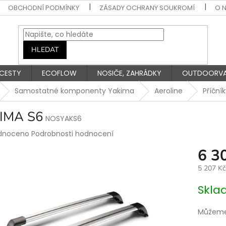
OBCHODNÍ PODMÍNKY
ZÁSADY OCHRANY SOUKROMÍ
O 
HLEDAT
 CESTY
ECOFLOW
NOSIČE, ZAHRÁDKY
OUTDOORV
Samostatné komponenty Yakima
Aeroline
Příční
IMA S6
NOSYAKS6
rné
dnoceno
Podrobnosti hodnocení
ení
6 3
tu
5 207 K
Měrná
Skla
cena:
ek.
Můžeme 