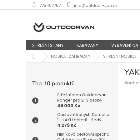
Přejít
775407757
info@outdoor-van.cz
na
obsah
STŘEŠNÍ STANY
KARAVANY
VYBAVENÍ NA
Domů
NOSIČE, ZAHRÁDKY
STŘEŠNÍ NOSIČE
P
YAK
o
s
Průmě
Top 10 produktů
Neoho
t
hodnoc
r
produk
Střešní stan Outdoorvan
a
Ranger pro 2-3 osoby
je
49 000 Kč
n
0,0
z
n
Cestovní kanystr Dometic
5
í
11l s AKU baterií - šedý
hvězdič
4 279 Kč
p
a
Hliníková cestovní sprcha
Outdoorvan Stream 30 l