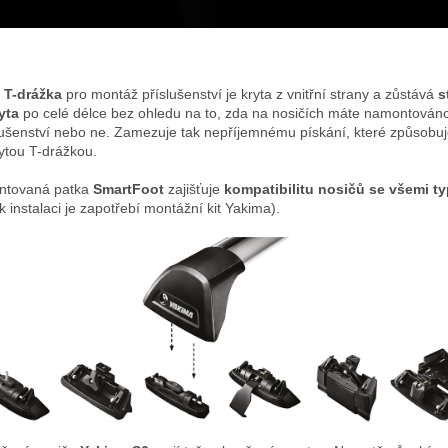
é
T-drážka
pro montáž příslušenství je kryta z vnitřní strany a zůstává
s
yta
po celé délce bez ohledu na to, zda na nosičích máte namontován
lušenství nebo ne. Zamezuje tak nepříjemnému pískání, které způsobuje
ytou T-drážkou.
ntovaná patka
SmartFoot
zajišťuje
kompatibilitu nosičů se všemi t
(k instalaci je zapotřebí montážní kit Yakima).