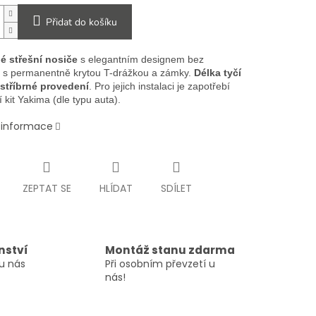
Přidat do košíku
é střešní nosiče
s elegantním designem bez
 s permanentně krytou T-drážkou a zámky.
Délka tyčí
stříbrné provedení
. Pro jejich instalaci je zapotřebí
 kit Yakima (dle typu auta).
í informace
ZEPTAT SE
HLÍDAT
SDÍLET
nství
Montáž stanu zdarma
u nás
Při osobním převzetí u
nás!