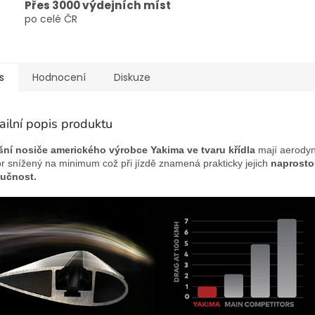
Přes 3000 výdejních míst
po celé ČR
s
Hodnocení
Diskuze
ailní popis produktu
šní nosiče amerického výrobce Yakima
ve tvaru křídla
mají aerody
r snížený na minimum což při jízdě znamená prakticky jejich
naprost
učnost.