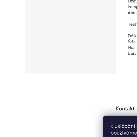
Uzav
komp
desi
Tech
Délk
Šířka
Nosn
Barv
Z
á
p
a
t
Kontakt
í
info
K ukládání
7754
používáme 