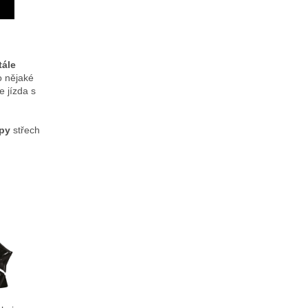
tále
o nějaké
 jízda s
ypy
střech