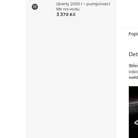
Liberty 2000 l – pumpovací
filtr na vodu
3 370 Kč
Popi
Det
Stře
odpo
nehl