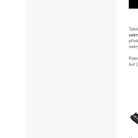
Tak
zakr
přís
nekr
Pate
aut 