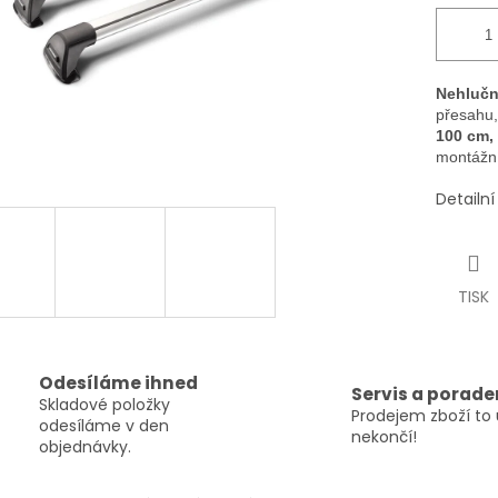
Nehlučn
přesahu,
100 cm, 
montážní
Detailn
TISK
Odesíláme ihned
Servis a porade
Skladové položky
Prodejem zboží to 
odesíláme v den
nekončí!
objednávky.