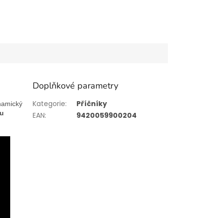
Doplňkové parametry
Kategorie
:
Příčníky
namický
ou
EAN
:
9420059900204