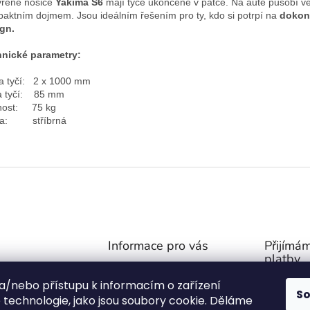
řené nosiče
Yakima S6
mají tyče ukončené v patce. Na autě působí v
aktním dojmem. Jsou ideálním řešením pro ty, kdo si potrpí na
dokon
gn.
nické parametry:
a tyčí
:
2 x 1000 mm
 tyčí
:
85 mm
ost
:
75 kg
a
: stříbrná
Informace pro vás
Přijímám
platby
Obchodní podmínky
@
outdoor-van.cz
 a/nebo přístupu k informacím o zařízení
Zásady ochrany soukromí
S
07757
technologie, jako jsou soubory cookie. Děláme
O NÁS