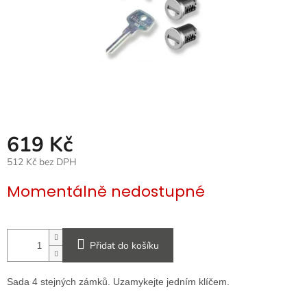
619 Kč
512 Kč bez DPH
Měrná
Momentálně nedostupné
cena:
Přidat do košíku
Sada 4 stejných zámků. Uzamykejte jedním klíčem.