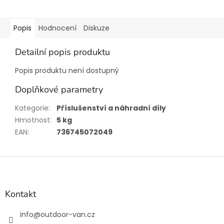
Popis
Hodnocení
Diskuze
Detailní popis produktu
Popis produktu není dostupný
Doplňkové parametry
Kategorie
:
Příslušenství a náhradní díly
Hmotnost
:
5 kg
EAN
:
736745072049
Z
á
p
a
Kontakt
t
í
info
@
outdoor-van.cz