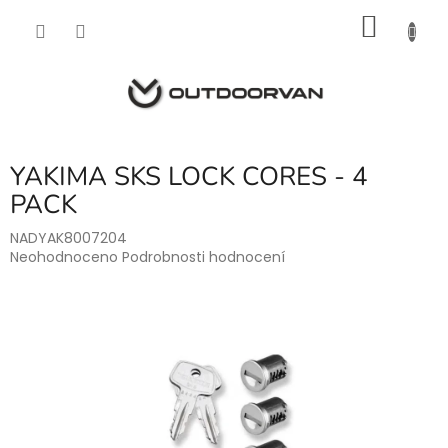
Přejít
NÁKU
na
obsah
KOŠÍK
YAKIMA SKS LOCK CORES - 4
PACK
NADYAK8007204
Průměrné
Neohodnoceno
Podrobnosti hodnocení
hodnocení
produktu
je
0,0
z
5
hvězdiček.