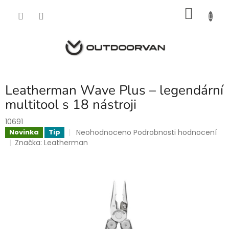
Přejít
NÁKU
na
obsah
KOŠÍK
Leatherman Wave Plus – legendární
multitool s 18 nástroji
10691
Průměrné
Neohodnoceno
Podrobnosti hodnocení
Novinka
Tip
hodnocení
Značka:
Leatherman
produktu
je
0,0
z
5
hvězdiček.