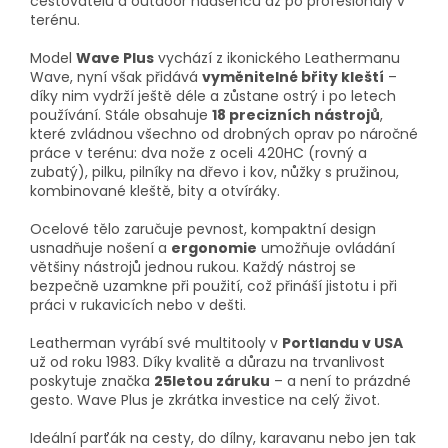
cestovatelů a outdoor nadšenců až po profesionály v
terénu.
Model
Wave Plus
vychází z ikonického Leathermanu
Wave, nyní však přidává
vyměnitelné břity kleští
–
díky nim vydrží ještě déle a zůstane ostrý i po letech
používání. Stále obsahuje
18 precizních nástrojů
,
které zvládnou všechno od drobných oprav po náročné
práce v terénu: dva nože z oceli 420HC (rovný a
zubatý), pilku, pilníky na dřevo i kov, nůžky s pružinou,
kombinované kleště, bity a otvíráky.
Ocelové tělo zaručuje pevnost, kompaktní design
usnadňuje nošení a
ergonomie
umožňuje ovládání
většiny nástrojů jednou rukou. Každý nástroj se
bezpečně uzamkne při použití, což přináší jistotu i při
práci v rukavicích nebo v dešti.
Leatherman vyrábí své multitooly v
Portlandu v USA
už od roku 1983. Díky kvalitě a důrazu na trvanlivost
poskytuje značka
25letou záruku
– a není to prázdné
gesto. Wave Plus je zkrátka investice na celý život.
Ideální parťák na cesty, do dílny, karavanu nebo jen tak