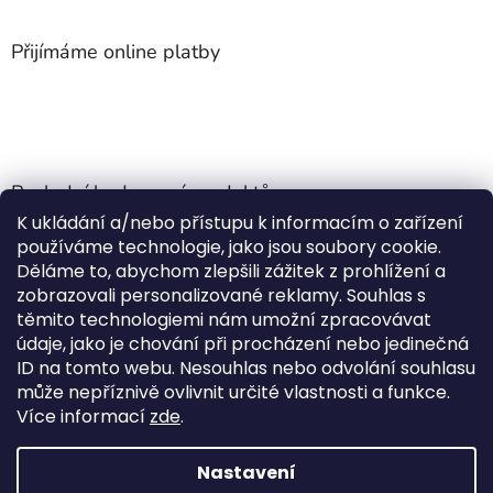
Přijímáme online platby
Poslední hodnocení produktů
K ukládání a/nebo přístupu k informacím o zařízení
Jehla do nádrže k nezávislému topení
používáme technologie, jako jsou soubory cookie.
Martin Nevrlý
|
Děláme to, abychom zlepšili zážitek z prohlížení a
Hodnocení produktu je 5 z 5 hvězdiček.
zobrazovali personalizované reklamy. Souhlas s
ano
těmito technologiemi nám umožní zpracovávat
údaje, jako je chování při procházení nebo jedinečná
Kempingové skládací křeslo Front Runner Expander Chair
ID na tomto webu. Nesouhlas nebo odvolání souhlasu
|
může nepříznivě ovlivnit určité vlastnosti a funkce.
Hodnocení produktu je 5 z 5 hvězdiček.
Více informací
zde
.
Nastavení
Vytvořil Shoptet