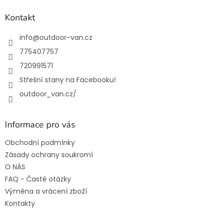
p
a
Kontakt
t
í
info
@
outdoor-van.cz
775407757
720991571
Střešní stany na Facebooku!
outdoor_van.cz/
Informace pro vás
Obchodní podmínky
Zásady ochrany soukromí
O NÁS
FAQ - Časté otázky
Výměna a vrácení zboží
Kontakty