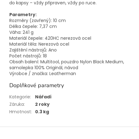
do kapsy – vždy připraven, vždy po ruce.
Parametry:
Rozměry (zavřený): 10 cm
Délka čepele: 7,37 cm
Váha: 241 g
Materiál čepele: 420HC nerezová ocel
Materiál těla: Nerezová ocel
Zajištění nástrojů: Ano
Počet nástrojů: 18
Obsah balení: Multitool, pouzdro Nylon Black Medium,
samolepka 100% Originál, návod
Výrobce / značka: Leatherman
Doplňkové parametry
Kategorie
:
Nářadí
Záruka
:
2 roky
Hmotnost
:
0.3 kg
Z
á