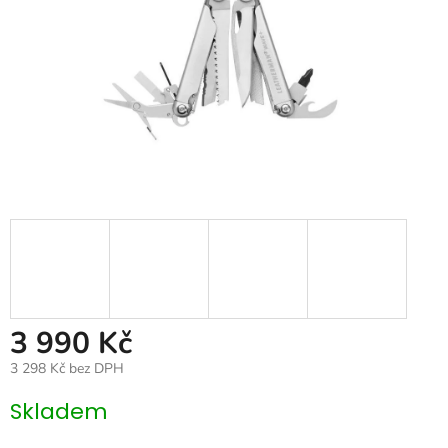
3 990 Kč
3 298 Kč bez DPH
Měrná
Skladem
cena: